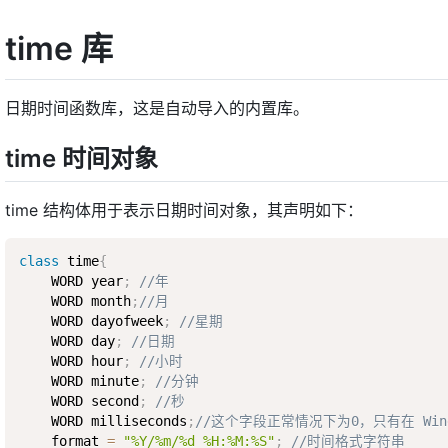
time 库
日期时间函数库，这是自动导入的内置库。
time 时间对象
time 结构体用于表示日期时间对象，其声明如下：
class
time
{
    WORD year
;
//年
    WORD month
;
//月
    WORD dayofweek
;
//星期
    WORD day
;
//日期
    WORD hour
;
//小时
    WORD minute
;
//分钟
    WORD second
;
//秒
    WORD milliseconds
;
//这个字段正常情况下为0，只有在 Wind
    format 
=
"%Y/%m/%d %H:%M:%S"
;
//时间格式字符串 