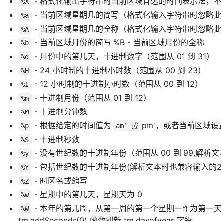
- 格式化输出字符串时当前区域首选的时间表示法，
%X
- 当前区域星期几的简写（格式化输入字符串时忽略
%a
- 当前区域星期几的全称（格式化输入字符串时忽略
%A
- 当前区域月份的简写 %B - 当前区域月份的全称
%b
- 月份中的第几天，十进制数字（范围从 01 到 31）
%d
- 24 小时制的十进制小时数（范围从 00 到 23）
%H
- 12 小时制的十进制小时数（范围从 00 到 12）
%I
- 十进制月份（范围从 01 到 12）
%m
- 十进制分钟数
%M
- 根据给定的时间值为
pm'，或者当前区域
%p
am' 或
- 十进制秒数
%S
- 没有世纪数的十进制年份（范围从 00 到 99,解
%y
- 包括世纪数的十进制年份(解析文本时也兼容输入的2
%Y
- 时区名或缩写
%Z
- 星期中的第几天，星期天为 0
%w
- 本年的第几周，从第一周的第一个星期一作为第一
%W
tm.addSeconds(0) 函数刷新 tm.dayofyear 字段。