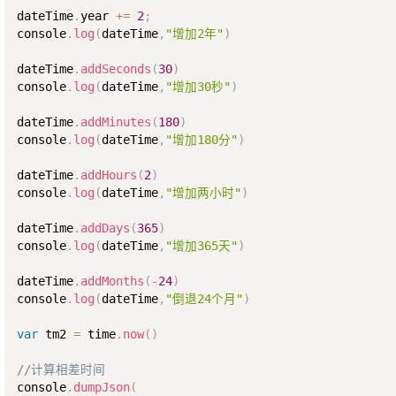
dateTime
.
year 
+=
2
;
console
.
log
(
dateTime
,
"增加2年"
)
dateTime
.
addSeconds
(
30
)
console
.
log
(
dateTime
,
"增加30秒"
)
dateTime
.
addMinutes
(
180
)
console
.
log
(
dateTime
,
"增加180分"
)
dateTime
.
addHours
(
2
)
console
.
log
(
dateTime
,
"增加两小时"
)
dateTime
.
addDays
(
365
)
console
.
log
(
dateTime
,
"增加365天"
)
dateTime
.
addMonths
(
-
24
)
console
.
log
(
dateTime
,
"倒退24个月"
)
var
 tm2 
=
 time
.
now
(
)
//计算相差时间
console
.
dumpJson
(