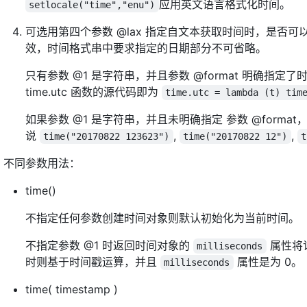
应用英文语言格式化时间。
setlocale("time","enu")
可选用第四个参数 @lax 指定自文本获取时间时，是否
效，时间格式串中要求指定的日期部分不可省略。
只有参数 @1 是字符串，并且参数 @format 明确指定了时间
time.utc 函数的源代码即为
time.utc = lambda (t) tim
如果参数 @1 是字符串，并且未明确指定 参数 @forma
说
,
,
time("20170822 123623")
time("20170822 12")
t
不同参数用法：
time()
不指定任何参数创建时间对象则默认初始化为当前时间。
不指定参数 @1 时返回时间对象的
属性将
milliseconds
时则基于时间戳运算，并且
属性是为 0。
milliseconds
time( timestamp )