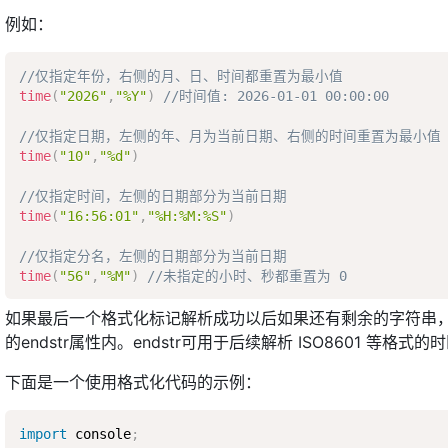
例如：
//仅指定年份，右侧的月、日、时间都重置为最小值
time
(
"2026"
,
"%Y"
)
//时间值: 2026-01-01 00:00:00
//仅指定日期，左侧的年、月为当前日期、右侧的时间重置为最小值
time
(
"10"
,
"%d"
)
//仅指定时间，左侧的日期部分为当前日期
time
(
"16:56:01"
,
"%H:%M:%S"
)
//仅指定分名，左侧的日期部分为当前日期
time
(
"56"
,
"%M"
)
//未指定的小时、秒都重置为 0
如果最后一个格式化标记解析成功以后如果还有剩余的字符串，
的endstr属性内。endstr可用于后续解析 ISO8601 等格式的时区，
下面是一个使用格式化代码的示例：
import
 console
;