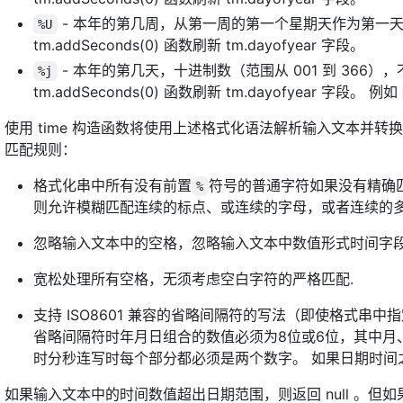
- 本年的第几周，从第一周的第一个星期天作为第一
%U
tm.addSeconds(0) 函数刷新 tm.dayofyear 字段。
- 本年的第几天，十进制数（范围从 001 到 36
%j
tm.addSeconds(0) 函数刷新 tm.dayofyear 字段。 例如
使用 time 构造函数将使用上述格式化语法解析输入文本并
匹配规则：
格式化串中所有没有前置
符号的普通字符如果没有精确
%
则允许模糊匹配连续的标点、或连续的字母，或者连续的
忽略输入文本中的空格，忽略输入文本中数值形式时间字
宽松处理所有空格，无须考虑空白字符的严格匹配.
支持 ISO8601 兼容的省略间隔符的写法（即使格式串中
省略间隔符时年月日组合的数值必须为8位或6位，其中月
时分秒连写时每个部分都必须是两个数字。 如果日期时间之
如果输入文本中的时间数值超出日期范围，则返回 null 。但