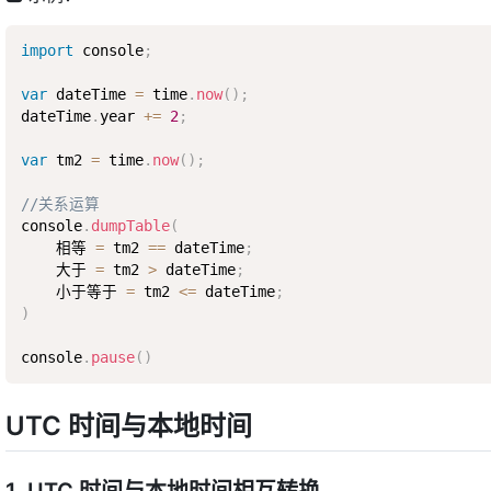
import
 console
;
var
 dateTime 
=
 time
.
now
(
)
;
dateTime
.
year 
+=
2
;
var
 tm2 
=
 time
.
now
(
)
;
//关系运算
console
.
dumpTable
(
    相等 
=
 tm2 
==
 dateTime
;
    大于 
=
 tm2 
>
 dateTime
;
    小于等于 
=
 tm2 
<=
 dateTime
;
)
console
.
pause
(
)
UTC 时间与本地时间