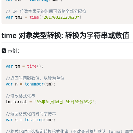
// 14 位数字表示的时间可省略全部分隔符 
var
 tm3 
=
time
(
"20170822123623"
)
time 对象类型转换: 转换为字符串或数值
🅰 示例：
var
 tm 
=
time
(
)
;
//返回时间戳数值，以秒为单位
var
 n 
=
tonumber
(
tm
)
;
//修改格式化串
tm
.
format 
=
"%Y年%m月%d日 %H时%M分%S秒"
;
//返回格式化的时间字符串
var
 s 
=
tostring
(
tm
)
;
//格式化时可选指定转换格式化串（不改变对象的默认 format 属性