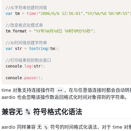
//从字符串创建时间值
var
 tm 
=
time
(
"2006/6/6 12:56:01"
,
"%Y/%m/%d %H:%M:%S"
//改变格式化模式串
tm
.
format 
=
"%Y年%m月%d日 %H时%M分%S秒"
;
//从时间值创建字符串
var
 str 
=
tostring
(
tm
)
;
//打印结果到控制台窗口
console
.
log
(
str
)
;
console
.
pause
(
)
;
time 对象支持连接操作符
，在与任意值连接时都会自动转换
++
aardio 也会忽略该操作数返回格式化时间对象得到的字符串。
兼容无
符号格式化语法
%
aardio 同样兼容 无
符号的时间格式化语法，对于 time 对象
%