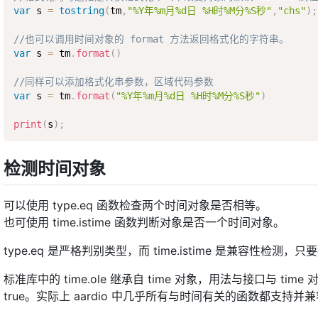
var
 s 
=
tostring
(
tm
,
"%Y年%m月%d日 %H时%M分%S秒"
,
"chs"
)
;
//也可以调用时间对象的 format 方法返回格式化的字符串。
var
 s 
=
 tm
.
format
(
)
//同样可以添加格式化串参数，区域代码参数
var
 s 
=
 tm
.
format
(
"%Y年%m月%d日 %H时%M分%S秒"
)
print
(
s
)
;
检测时间对象
可以使用 type.eq 函数检查两个时间对象是否相等。
也可使用 time.istime 函数判断对象是否一个时间对象。
type.eq 是严格判别类型，而 time.istime 是兼容性检测
标准库中的 time.ole 继承自 time 对象，用法与接口与 time 对
true。实际上 aardio 中几乎所有与时间有关的函数都支持并兼容 ti