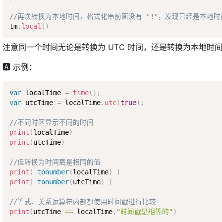
//再次转换为本地时间，格式化串前面没有 "!"，发现已经是本地
tm
.
local
(
)
注意同一个时间无论是转换为 UTC 时间，还是转换为本地时
🅰 示例：
var
 localTime 
=
time
(
)
;
var
 utcTime 
=
 localTime
.
utc
(
true
)
;
//不同时区显示不同的时间
print
(
localTime
)
print
(
utcTime
)
//但转换为时间戳是相同的值
print
(
tonumber
(
localTime
)
)
print
(
tonumber
(
utcTime
)
)
//等式、关系运算符内部都使用时间戳进行比较
print
(
utcTime 
==
 localTime
,
"时间戳是相等的"
)