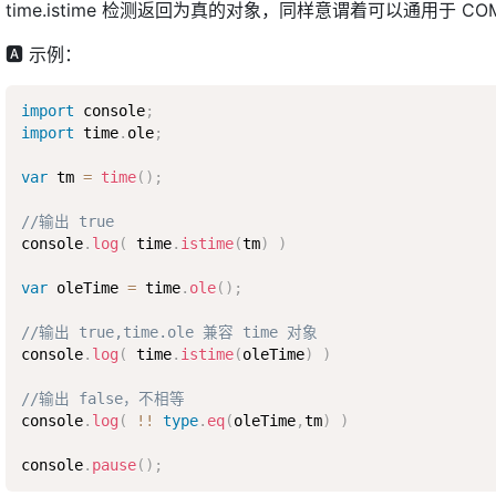
time.istime 检测返回为真的对象，同样意谓着可以通用于 COM
🅰 示例：
import
 console
;
import
 time
.
ole
;
var
 tm 
=
time
(
)
;
//输出 true
console
.
log
(
 time
.
istime
(
tm
)
)
var
 oleTime 
=
 time
.
ole
(
)
;
//输出 true,time.ole 兼容 time 对象
console
.
log
(
 time
.
istime
(
oleTime
)
)
//输出 false，不相等
console
.
log
(
!
!
type
.
eq
(
oleTime
,
tm
)
)
console
.
pause
(
)
;