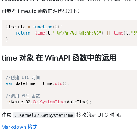
可参考 time.utc 函数的源代码如下：
time
.
utc 
=
function
(
t
)
{
return
time
(
t
,
"!%Y/%m/%d %H:%M:%S"
)
||
time
(
t
,
"!
}
time 对象 在 WinAPI 函数中的运用
//创建 UTC 时间
var
 dateTime 
=
 time
.
utc
(
)
;
//调用 API 函数
:
:
Kernel32
.
GetSystemTime
(
dateTime
)
;
注意
接收的是 UTC 时间。
::Kernel32.GetSystemTime
Markdown 格式