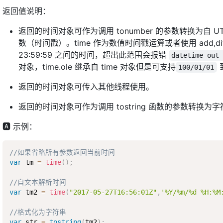
返回值说明：
返回的时间对象可作为调用 tonumber 的参数转换为自 UTC 时间
数（时间戳）。time 作为数值时间戳运算或者使用 add,diff 
23:59:59 之间的时间，超出此范围会报错
datetime out
对象，time.ole 继承自 time 对象但是可支持
100/01/01
返回的时间对象可传入其他线程使用。
返回的时间对象可作为调用 tostring 函数的参数转换为
🅰 示例：
//如果省略所有参数返回当前时间
var
 tm 
=
time
(
)
;
//自文本解析时间
var
 tm2 
=
time
(
"2017-05-27T16:56:01Z"
,
'%Y/%m/%d %H:%M
//格式化为字符串
var
 str 
=
tostring
(
tm2
)
;