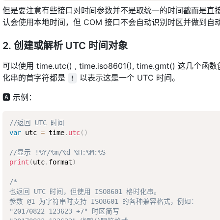
但是要注意有些接口对时间参数并不是取统一的时间戳而是直接
认会使用本地时间，但 COM 接口不会自动识别时区并做到
2. 创建或解析 UTC 时间对象
可以使用 time.utc() , time.iso8601(), time.
化串的首字符都是
以表示这是一个 UTC 时间。
!
🅰 示例：
//返回 UTC 时间
var
 utc 
=
 time
.
utc
(
)
//显示 !%Y/%m/%d %H:%M:%S
print
(
utc
.
format
)
/*

也返回 UTC 时间，但使用 ISO8601 格时化串。

参数 @1 为字符串时支持 ISO8601 的各种兼容格式，例如：

"20170822 123623 +7" 时区简写
