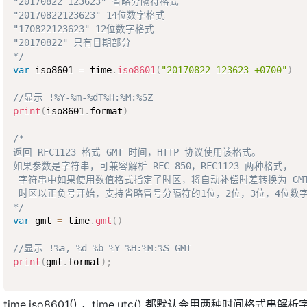
"20170822 123623" 省略分隔符格式

"20170822123623" 14位数字格式

"170822123623" 12位数字格式 

"20170822" 只有日期部分

*/
var
 iso8601 
=
 time
.
iso8601
(
"20170822 123623 +0700"
)
//显示 !%Y-%m-%dT%H:%M:%SZ
print
(
iso8601
.
format
)
/*

返回 RFC1123 格式 GMT 时间，HTTP 协议使用该格式。

如果参数是字符串，可兼容解析 RFC 850，RFC1123 两种格式， 

 字符串中如果使用数值格式指定了时区，将自动补偿时差转换为 GMT
 时区以正负号开始，支持省略冒号分隔符的1位，2位，3位，4位数字
*/
var
 gmt 
=
 time
.
gmt
(
)
//显示 !%a, %d %b %Y %H:%M:%S GMT
print
(
gmt
.
format
)
;
time.iso8601() ，time.utc() 都默认会用两种