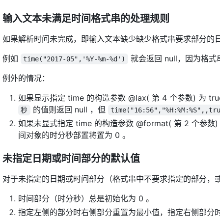
输入文本未满足时间格式串的处理规则
如果解析时间未完成，即输入文本缺少缺少格式串要求部分的日期
例如
就会返回 null，因为
time("2017-05",'%Y-%m-%d')
例外的情况：
如果显示指定 time 的构造参数 @lax( 第 4 个参数) 为
的值则返回 null ，但
秒
time("16:56","%H:%M:%S",,tr
如果未显式指定 time 的构造参数 @format( 第 2 个
间对象的时分秒部置将置为 0 。
未指定日期或时间部分的默认值
对于未指定的日期或时间部分（格式串中不要求指定的部分，或
时间部分（时分秒）总是初始化为 0 。
指定左侧的部分时右侧部分重置为最小值，指定右侧部分