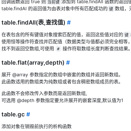
回调函数返回 true 则
添加到 table.findAll 函数的
当前键
table.findAl 的返回值为由表对象中所有匹配成功的
数组，
键
table.findAll(表,查找值)
#
在表包含的所有键值对象搜索匹配的值，返回这些值对应的
键
使用恒等操作符查找并匹配值（数据类型与值都必须完全相等
找不到返回空数组,可使用
操作符取数组长度判断查找结果
#
table.flat(array,depth)
#
展开 @array 参数指定的数组中嵌套的数组并返回新数组。
此函数适用的数组类为纯数组或者包含稠密数组成员的表。
此函数不会修改传入参数而是返回新数组,
可选用 @depth 参数指定要允许展开的嵌套深度,默认值为1
table.gc
#
添加对象在销毁前执行的析构函数