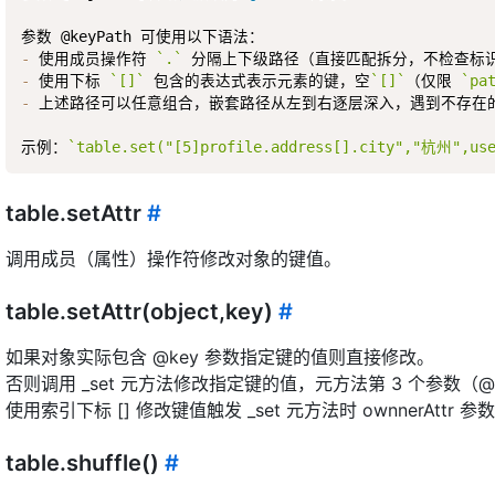
-
 使用成员操作符 
`.`
-
 使用下标 
`[]`
 包含的表达式表示元素的键，空
`[]`
（仅限 
`pa
-
 上述路径可以任意组合，嵌套路径从左到右逐层深入，遇到不存在的
示例：
`table.set("[5]profile.address[].city","杭州",use
table.setAttr
#
调用成员（属性）操作符修改对象的键值。
table.setAttr(object,key)
#
如果对象实际包含 @key 参数指定键的值则直接修改。
否则调用 _set 元方法修改指定键的值，元方法第 3 个参数（@own
使用索引下标 [] 修改键值触发 _set 元方法时 ownnerAttr 参数为
table.shuffle()
#