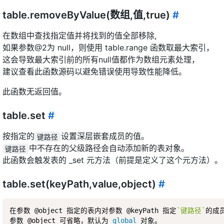
table.removeByValue(数组,值,true)
#
在数组中查找指定值并将找到的值全部移除,
如果参数@2为 null，则使用 table.range 函数取最大索引，
这会导致最大索引前的所有null值都作为数组元素处理，
建议查看此函数源码以避免错误使用导致性能降低。
此函数无返回值。
table.set
#
按指定的
设置深层嵌套成员的值。
键路径
中不存在的父级路径会自动添加新的表对象。
键路径
此函数会触发表的 _set 元方法（前提是定义了这个元方法）。
table.set(keyPath,value,object)
#
在参数 @object 指定的表内对参数 @keyPath 指定
`键路径`
的成员
参数 @object 可省略，默认为 
global
 对象。  
