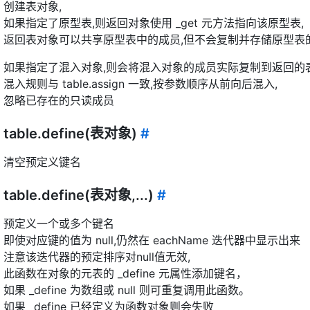
创建表对象,
如果指定了原型表,则返回对象使用 _get 元方法指向该原型表,
返回表对象可以共享原型表中的成员,但不会复制并存储原型表
如果指定了混入对象,则会将混入对象的成员实际复制到返回的表
混入规则与 table.assign 一致,按参数顺序从前向后混入,
忽略已存在的只读成员
table.define(表对象)
#
清空预定义键名
table.define(表对象,...)
#
预定义一个或多个键名
即使对应键的值为 null,仍然在 eachName 迭代器中显示出来
注意该迭代器的预定排序对null值无效,
此函数在对象的元表的 _define 元属性添加键名，
如果 _define 为数组或 null 则可重复调用此函数。
如果 _define 已经定义为函数对象则会失败