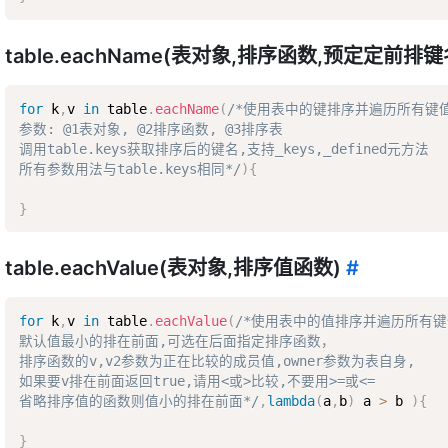
table.eachName(表对象,排序函数,预定定前排键
for
 k
,
v 
in
 table
.
eachName
(
/*使用表中的键排序并遍历所有键值对
参数: @1表对象, @2排序函数, @3排序表  

调用table.keys获取排序后的键名,支持_keys,_defined元方法  

所有参数用法与table.keys相同*/
)
{
}
table.eachValue(表对象,排序值函数)
#
for
 k
,
v 
in
 table
.
eachValue
(
/*使用表中的值排序并遍历所有键值
默认值最小的排在前面,可选在后面指定排序函数，  

排序函数的v,v2参数为正在比较的成员值,owner参数为表自身,  

如果要v排在前面返回true,请用<或>比较,不要用>=或<=  

省略排序值的函数则值小的排在前面*/
,
lambda
(
a
,
b
)
 a 
>
 b 
)
{
}