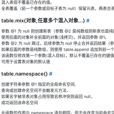
混入表但不覆盖已存在的值。
全表覆盖（前一个参数或目标子表为 null）保留元表，两表合
table.mix(对象,任意多个混入对象...)
#
参数 @1 为 null 则创建新表（参数 @2 是纯数组则新表也是
使用后面的对象补全前面的对象(浅拷贝)，并返回参数 @1。
参数 @2 为 null 跳过，后续参数为 null 停止合并返回结果（
如果后面的参数是纯数组，则使用 table.append 追加到
该函数仅修改第一个参数(混入目标)，默认不覆盖已存在的键
可用于设置表对象的默认值
table.namespace()
#
创建字符串参数 @1 指定的全局命名空间,
查询或创建命名空间不会触发元方法，
如果名字被非表对象占用导致名称冲突则返回 null，
成功返回该命名空间
此函数的作用与 namespace 语句相同，但不会改变当前命名