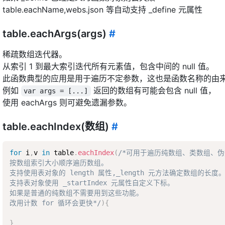
table.eachName,webs.json 等自动支持 _define 元属性
table.eachArgs(args)
#
稀疏数组迭代器。
从索引 1 到最大索引迭代所有元素值，包含中间的 null 值。
此函数典型的应用是用于遍历不定参数，这也是函数名称的由
例如
返回的数组有可能会包含 null 值，
var args = [...]
使用 eachArgs 则可避免遗漏参数。
table.eachIndex(数组)
#
for
 i
,
v 
in
 table
.
eachIndex
(
/*可用于遍历纯数组、类数组、伪
按数组索引大小顺序遍历数组。  

支持使用表对象的 length 属性,_length 元方法确定数组的长度。 
支持表对象使用 _startIndex 元属性自定义下标。  

如果是普通的纯数组不需要用到这些功能。  

改用计数 for 循环会更快*/
)
{
}