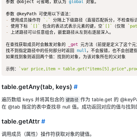
参数 @object 可省略，默认为 
global
 对象。  

-
 使用成员操作符 
`.`
-
 使用下标 
`[]`
 包含的表达式表示元素的键，空
`[]`
（仅限 
`pa
-
 上述路径可以任意组合，嵌套路径从左到右逐层深入。  

在查找获取成员时会触发对象的 
_get
 元方法（前提是定义了这个元方
找不到指定路径中的任何部分时返回 
null
，不会报错，也不会创建指
如果找到象则返回两个值：找到的对象，为该对象所在的父对象  

示例：
`var price,item = table.get("items[5].price",pro
table.getAny(tab, keys)
#
遍历数组 keys 并将其包含的
作为 table.get 的 @key
键路径
在 @tab 指定的表中查找非 null 值。成功返回对应的值与
table.getAttr
#
调用成员（属性）操作符获取对象的键值。