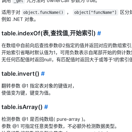
调用
元方法时 ownerCall 参数为 true。
_get
适用于对
，
区分
object.funcName()
object["funcName"]
例如 .NET 对象。
table.indexOf(表,查找值,开始索引)
#
在数组中自前向后查找参数@2指定的值并返回对应的数组索引,
开始索引省略时默认值为1，可用负数表示自尾部开始的倒计数
无任何匹配值时返回null，有匹配值时返回大于或等于1的索引
table.invert()
#
翻转参数 @1 指定表对象的键值对，
使值变为键，键变为值。
table.isArray()
#
检测参数 @1 是否纯数组( pure-array )。
参数 @1 可指定任意类型参数，不必额外检测数据类型。