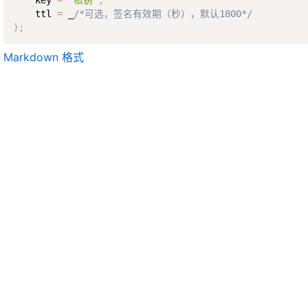
    key 
=
"私钥"
;
    ttl 
=
 _
/*可选，签名有效期（秒），默认1800*/
)
;
Markdown 格式