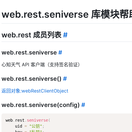
web.rest.seniverse 库模
web.rest 成员列表
#
web.rest.seniverse
#
心知天气 API 客户端（支持签名验证）
web.rest.seniverse()
#
返回对象:webRestClientObject
web.rest.seniverse(config)
#
web
.
rest
.
seniverse
(
    uid 
=
"公钥"
;