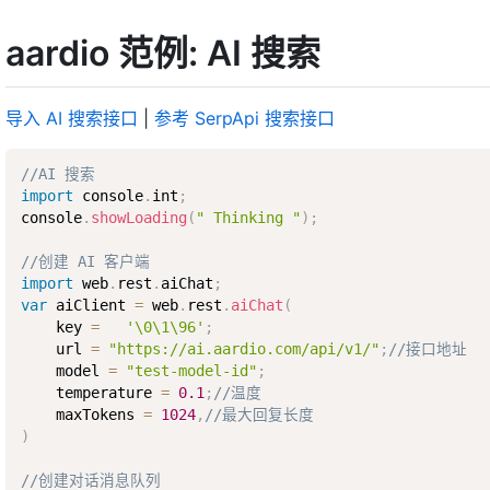
aardio 范例: AI 搜索
导入 AI 搜索接口
|
参考 SerpApi 搜索接口
//AI 搜索
import
 console
.
int
;
console
.
showLoading
(
" Thinking "
)
;
//创建 AI 客户端
import
 web
.
rest
.
aiChat
;
var
 aiClient 
=
 web
.
rest
.
aiChat
(
    key 
=
'\0\1\96'
;
    url 
=
"https://ai.aardio.com/api/v1/"
;
//接口地址
    model 
=
"test-model-id"
;
    temperature 
=
0.1
;
//温度
    maxTokens 
=
1024
,
//最大回复长度
)
//创建对话消息队列