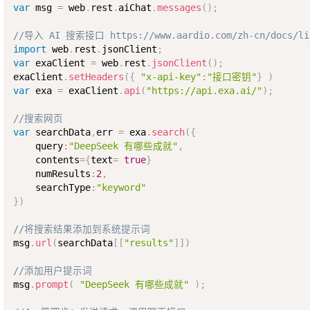
var
 msg 
=
 web
.
rest
.
aiChat
.
messages
(
)
;
//导入 AI 搜索接口 https://www.aardio.com/zh-cn/docs/libr
import
 web
.
rest
.
jsonClient
;
var
 exaClient 
=
 web
.
rest
.
jsonClient
(
)
;
exaClient
.
setHeaders
(
{
"x-api-key"
:
"接口密钥"
}
)
var
 exa 
=
 exaClient
.
api
(
"https://api.exa.ai/"
)
;
//搜索网页
var
 searchData
,
err 
=
 exa
.
search
(
{
    query
:
"DeepSeek 有哪些成就"
,
    contents
=
{
text
=
true
}
    numResults
:
2
,
    searchType
:
"keyword"
}
)
//将搜索结果添加到系统提示词
msg
.
url
(
searchData
[
[
"results"
]
]
)
//添加用户提示词
msg
.
prompt
(
"DeepSeek 有哪些成就"
)
;