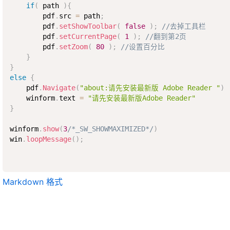
if
(
 path 
)
{
        pdf
.
src 
=
 path
;
        pdf
.
setShowToolbar
(
false
)
;
//去掉工具栏
        pdf
.
setCurrentPage
(
1
)
;
//翻到第2页
        pdf
.
setZoom
(
80
)
;
//设置百分比
}
}
else
{
    pdf
.
Navigate
(
"about:请先安装最新版 Adobe Reader "
)
    winform
.
text 
=
"请先安装最新版Adobe Reader"
}
winform
.
show
(
3
/*_SW_SHOWMAXIMIZED*/
)
win
.
loopMessage
(
)
;
Markdown 格式