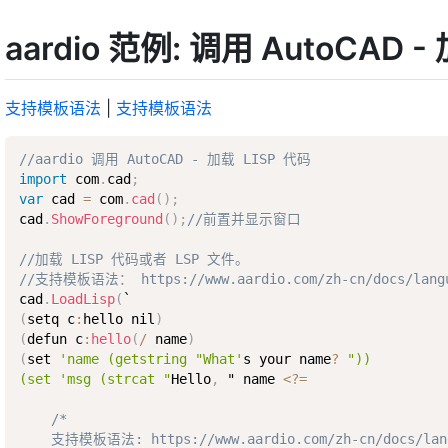
aardio 范例: 调用 AutoCAD -
支持模板语法
|
支持模板语法
//aardio 调用 AutoCAD - 加载 LISP 代码
import
 com
.
cad
;
var
 cad 
=
 com
.
cad
(
)
;
cad
.
ShowForeground
(
)
;
//前置并显示窗口
//加载 LISP 代码或者 LSP 文件。 
//支持模板语法： https://www.aardio.com/zh-cn/docs/langua
cad
.
LoadLisp
(
(
setq c
:
hello nil
)
(
defun c
:
hello
(
/
 name
)
(
set 
'name (getstring "What'
s your name
?
"))

(set 'msg (strcat "
Hello
,
 " name 
<
?
=
/*

    支持模板语法: https://www.aardio.com/zh-cn/docs/langu