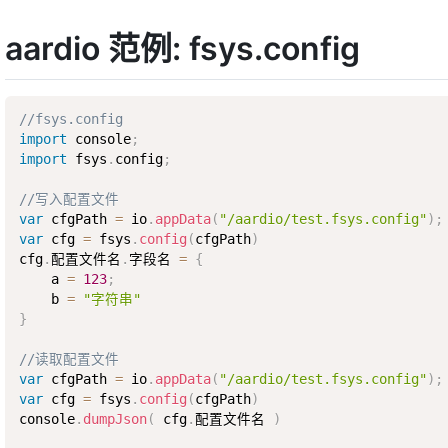
aardio 范例: fsys.config
//fsys.config
import
 console
;
import
 fsys
.
config
;
//写入配置文件
var
 cfgPath 
=
 io
.
appData
(
"/aardio/test.fsys.config"
)
;
var
 cfg 
=
 fsys
.
config
(
cfgPath
)
cfg
.
配置文件名
.
字段名 
=
{
    a 
=
123
;
    b 
=
"字符串"
}
//读取配置文件
var
 cfgPath 
=
 io
.
appData
(
"/aardio/test.fsys.config"
)
;
var
 cfg 
=
 fsys
.
config
(
cfgPath
)
console
.
dumpJson
(
 cfg
.
配置文件名 
)