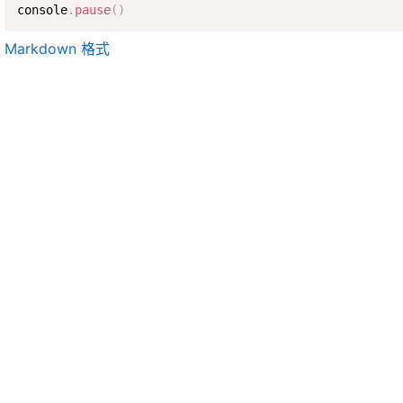
console
.
pause
(
)
Markdown 格式