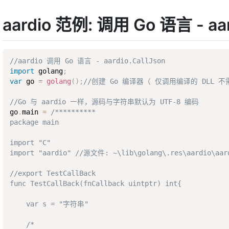
aardio 范例: 调用 Go 语言 - aar
//aardio 调用 Go 语言 - aardio.CallJson
import
 golang
;
var
 go 
=
golang
(
)
;
//创建 Go 编译器（ 仅调用编译的 DLL 
//Go 与 aardio 一样，源码与字符串默认为 UTF-8 编码
go
.
main 
=
/**********

package main

import "C" 

import "aardio" //源文件: ~\lib\golang\.res\aardio\aard
//export TestCallBack 

func TestCallBack(fnCallback uintptr) int{

    var s = "字符串"

    /*
