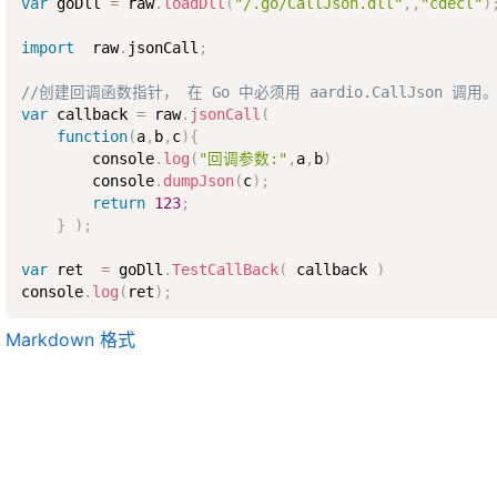
var
 goDll 
=
 raw
.
loadDll
(
"/.go/CallJson.dll"
,
,
"cdecl"
)
import
  raw
.
jsonCall
;
//创建回调函数指针， 在 Go 中必须用 aardio.CallJson 调用
var
 callback 
=
 raw
.
jsonCall
(
function
(
a
,
b
,
c
)
{
        console
.
log
(
"回调参数:"
,
a
,
b
)
        console
.
dumpJson
(
c
)
;
return
123
;
}
)
;
var
 ret  
=
 goDll
.
TestCallBack
(
 callback 
)
console
.
log
(
ret
)
;
Markdown 格式