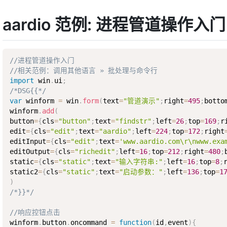
aardio 范例: 进程管道操作入门
//进程管道操作入门
//相关范例：调用其他语言 » 批处理与命令行
import
 win
.
ui
;
/*DSG{{*/
var
 winform 
=
 win
.
form
(
text
=
"管道演示"
;
right
=
495
;
botto
winform
.
add
(
button
=
{
cls
=
"button"
;
text
=
"findstr"
;
left
=
26
;
top
=
169
;
r
edit
=
{
cls
=
"edit"
;
text
=
"aardio"
;
left
=
224
;
top
=
172
;
right
editInput
=
{
cls
=
"edit"
;
text
=
'www.aardio.com\r\nwww.exa
editOutput
=
{
cls
=
"richedit"
;
left
=
16
;
top
=
212
;
right
=
480
;
static
=
{
cls
=
"static"
;
text
=
"输入字符串:"
;
left
=
16
;
top
=
8
;
static2
=
{
cls
=
"static"
;
text
=
"启动参数："
;
left
=
136
;
top
=
1
)
/*}}*/
//响应控钮点击
winform
.
button
.
oncommand 
=
function
(
id
,
event
)
{