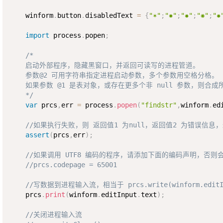
    winform
.
button
.
disabledText 
=
{
"✶"
;
"✸"
;
"✹"
;
"✺"
;
"✹
import
 process
.
popen
;
/*

    启动外部程序，隐藏黑窗口，并返回可读写的进程管道。

    参数@2 可用字符串指定进程启动参数，多个参数用空格分格。

    如果参数 @1 是表对象，或存在更多个非 null 参数，则合
    */
var
 prcs
,
err 
=
 process
.
popen
(
"findstr"
,
winform
.
ed
//如果执行失败，则 返回值1 为null，返回值2 为错误信息
assert
(
prcs
,
err
)
;
//如果调用 UTF8 编码的程序，请添加下面的编码声明，否则
//prcs.codepage = 65001
//写数据到进程输入流，相当于 prcs.write(winform.editInp
    prcs
.
print
(
winform
.
editInput
.
text
)
;
//关闭进程输入流