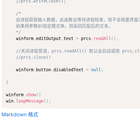
//prcs.writeClose(); 
/*

    自进程获取输入数据，此函数会等待进程结束，但不会阻塞界面消
    如果用参数@1指定模式串，则返回匹配后的文本。

    */
    winform
.
editOutput
.
text 
=
 prcs
.
readAll
(
)
;
//关闭进程管道，prcs.readAll() 默认会自动调用 prcs.clo
//prcs.close()
    winform
.
button
.
disabledText 
=
null
;
}
winform
.
show
(
)
win
.
loopMessage
(
)
;
Markdown 格式