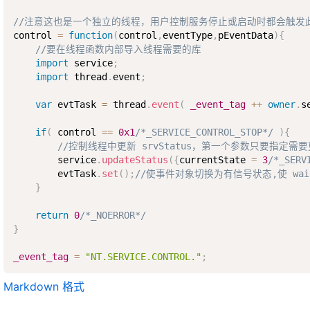
//注意这也是一个独立的线程，用户控制服务停止或启动时都会触发
control 
=
function
(
control
,
eventType
,
pEventData
)
{
//要在线程函数内部导入线程需要的库
import
 service
;
import
 thread
.
event
;
var
 evtTask 
=
 thread
.
event
(
_event_tag
++
owner
.
s
if
(
 control 
==
0x1
/*_SERVICE_CONTROL_STOP*/
)
{
//控制线程中更新 srvStatus，第一个参数只要指定需
        service
.
updateStatus
(
{
currentState 
=
3
/*_SERV
        evtTask
.
set
(
)
;
//使事件对象切换为有信号状态,使 wai
}
return
0
/*_NOERROR*/
}
_event_tag
=
"NT.SERVICE.CONTROL."
;
Markdown 格式