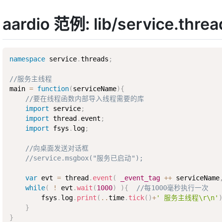
aardio 范例: lib/service.threa
namespace
 service
.
threads
;
//服务主线程
main 
=
function
(
serviceName
)
{
//要在线程函数内部导入线程需要的库
import
 service
;
import
 thread
.
event
;
import
 fsys
.
log
;
//向桌面发送对话框
//service.msgbox("服务已启动"); 
var
 evt 
=
 thread
.
event
(
_event_tag
++
 serviceName
while
(
!
 evt
.
wait
(
1000
)
)
{
//每1000毫秒执行一次
        fsys
.
log
.
print
(
..
time
.
tick
(
)
+
' 服务主线程\r\n'
}
}