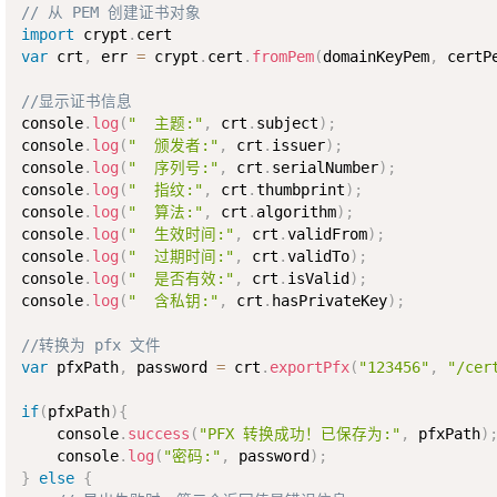
// 从 PEM 创建证书对象
import
 crypt
.
var
 crt
,
 err 
=
 crypt
.
cert
.
fromPem
(
domainKeyPem
,
 certP
//显示证书信息
console
.
log
(
"  主题:"
,
 crt
.
subject
)
;
console
.
log
(
"  颁发者:"
,
 crt
.
issuer
)
;
console
.
log
(
"  序列号:"
,
 crt
.
serialNumber
)
;
console
.
log
(
"  指纹:"
,
 crt
.
thumbprint
)
;
console
.
log
(
"  算法:"
,
 crt
.
algorithm
)
;
console
.
log
(
"  生效时间:"
,
 crt
.
validFrom
)
;
console
.
log
(
"  过期时间:"
,
 crt
.
validTo
)
;
console
.
log
(
"  是否有效:"
,
 crt
.
isValid
)
;
console
.
log
(
"  含私钥:"
,
 crt
.
hasPrivateKey
)
;
//转换为 pfx 文件 
var
 pfxPath
,
 password 
=
 crt
.
exportPfx
(
"123456"
,
"/cer
if
(
pfxPath
)
{
    console
.
success
(
"PFX 转换成功！已保存为:"
,
 pfxPath
)
    console
.
log
(
"密码:"
,
 password
)
;
}
else
{