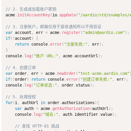
// 2. 生成或加载账户密钥
acme
.
initAccountKey
(
io
.
appData
(
"/aardio/std/examples/
// 3. 注册账户，邮箱仅用于接收通知所以不用验证
var
 account
,
 err 
=
 acme
.
register
(
"admin@aardio.com"
)
;
if
(
!
account
)
{
return
 console
.
error
(
"注册失败:"
,
 err
)
;
}
console
.
log
(
"账户 URL:"
,
 acme
.
accountUrl
)
;
// 4. 创建订单
var
 order
,
 err 
=
 acme
.
newOrder
(
"test-acme.aardio.com"
if
(
!
order
)
return
 console
.
error
(
"创建订单失败:"
,
 err
)
;
console
.
log
(
"订单状态:"
,
 order
.
status
)
;
// 5. 处理授权
for
(
i
,
 authUrl 
in
 order
.
authorizations
)
{
var
 auth 
=
 acme
.
getAuthorization
(
authUrl
)
;
    console
.
log
(
"域名:"
,
 auth
.
identifier
.
value
)
;
// 查找 HTTP-01 挑战