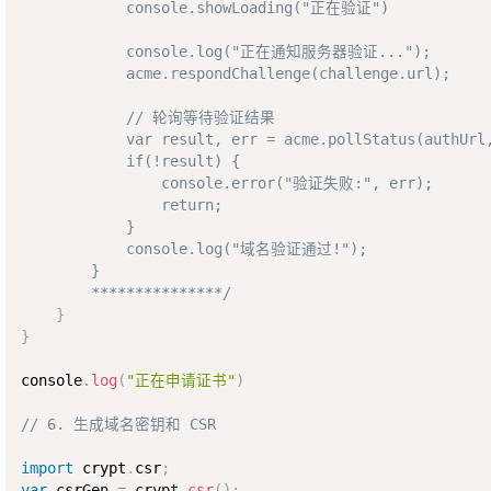
            console.showLoading("正在验证")

            console.log("正在通知服务器验证...");

            acme.respondChallenge(challenge.url);

            // 轮询等待验证结果

            var result, err = acme.pollStatus(authUrl,
            if(!result) {

                console.error("验证失败:", err);

                return;

            }

            console.log("域名验证通过!");

        }

        ***************/
}
}
console
.
log
(
"正在申请证书"
)
// 6. 生成域名密钥和 CSR
import
 crypt
.
csr
;
var
 csrGen 
=
 crypt
.
csr
(
)
;