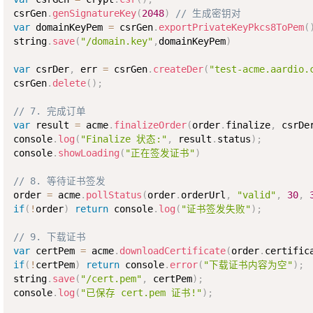
csrGen
.
genSignatureKey
(
2048
)
// 生成密钥对 
var
 domainKeyPem 
=
 csrGen
.
exportPrivateKeyPkcs8ToPem
(
string
.
save
(
"/domain.key"
,
domainKeyPem
)
var
 csrDer
,
 err 
=
 csrGen
.
createDer
(
"test-acme.aardio.
csrGen
.
delete
(
)
;
// 7. 完成订单
var
 result 
=
 acme
.
finalizeOrder
(
order
.
finalize
,
 csrDe
console
.
log
(
"Finalize 状态:"
,
 result
.
status
)
;
console
.
showLoading
(
"正在签发证书"
)
// 8. 等待证书签发
order 
=
 acme
.
pollStatus
(
order
.
orderUrl
,
"valid"
,
30
,
if
(
!
order
)
return
 console
.
log
(
"证书签发失败"
)
;
// 9. 下载证书
var
 certPem 
=
 acme
.
downloadCertificate
(
order
.
certific
if
(
!
certPem
)
return
 console
.
error
(
"下载证书内容为空"
)
;
string
.
save
(
"/cert.pem"
,
 certPem
)
;
console
.
log
(
"已保存 cert.pem 证书!"
)
;