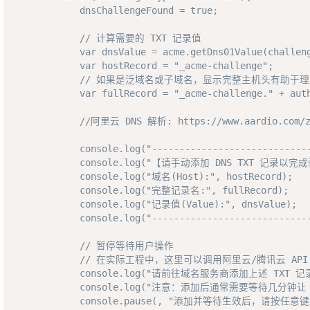
            dnsChallengeFound = true;

            // 计算需要的 TXT 记录值

            var dnsValue = acme.getDns01Value(challeng
            var hostRecord = "_acme-challenge";

            // 如果是泛域名或子域名，显示完整主机头有助于理
            var fullRecord = "_acme-challenge." + auth
            //阿里云 DNS 解析: https://www.aardio.com/zh-
            console.log("-----------------------------
            console.log("【请手动添加 DNS TXT 记录以完成
            console.log("域名(Host):", hostRecord);

            console.log("完整记录名:", fullRecord);

            console.log("记录值(Value):", dnsValue);

            console.log("-----------------------------
            // 暂停等待用户操作

            // 在实际工程中，这里可以调用阿里云/腾讯云 AP
            console.log("请前往域名服务商添加上述 TXT 记录
            console.log("注意：添加后通常需要等待几分钟让 
            console.pause(, "添加并等待生效后，请按任意键