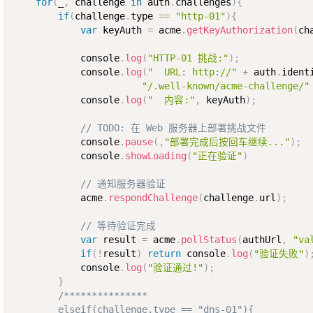
for
(
_
,
 challenge 
in
 auth
.
challenges
)
{
if
(
challenge
.
type 
==
"http-01"
)
{
var
 keyAuth 
=
 acme
.
getKeyAuthorization
(
ch
            console
.
log
(
"HTTP-01 挑战:"
)
;
            console
.
log
(
"  URL: http://"
+
 auth
.
ident
"/.well-known/acme-challenge/"
            console
.
log
(
"  内容:"
,
 keyAuth
)
;
// TODO: 在 Web 服务器上部署挑战文件
            console
.
pause
(
,
"部署完成后按回车继续..."
)
;
            console
.
showLoading
(
"正在验证"
)
// 通知服务器验证
            acme
.
respondChallenge
(
challenge
.
url
)
;
// 等待验证完成
var
 result 
=
 acme
.
pollStatus
(
authUrl
,
"va
if
(
!
result
)
return
 console
.
log
(
"验证失败"
)
            console
.
log
(
"验证通过!"
)
;
}
/***************

        elseif(challenge.type == "dns-01"){
