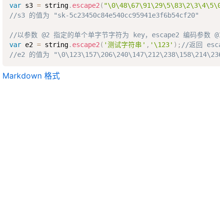
var
 s3 
=
 string
.
escape2
(
"\0\48\67\91\29\5\83\2\3\4\5\
//s3 的值为 "sk-5c23450c84e540cc95941e3f6b54cf20"
//以参数 @2 指定的单个单字节字符为 key，escape2 编码参数 @
var
 e2 
=
 string
.
escape2
(
'测试字符串'
,
'\123'
)
;
//返回 es
//e2 的值为 "\0\123\157\206\240\147\212\238\158\214\236
Markdown 格式