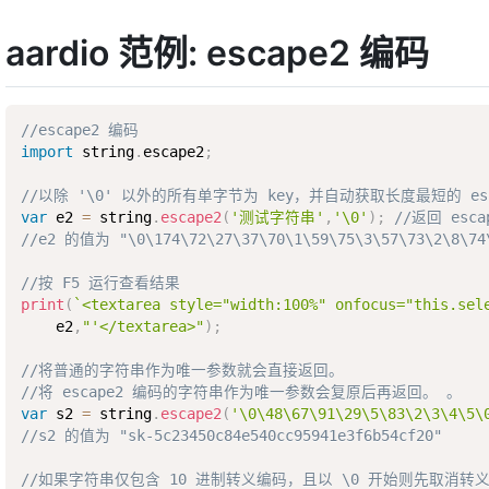
aardio 范例: escape2 编码
//escape2 编码
import
 string
.
escape2
;
//以除 '\0' 以外的所有单字节为 key，并自动获取长度最短的 es
var
 e2 
=
 string
.
escape2
(
'测试字符串'
,
'\0'
)
;
//返回 esc
//e2 的值为 "\0\174\72\27\37\70\1\59\75\3\57\73\2\8\74
//按 F5 运行查看结果
print
(
`<textarea style="width:100%" onfocus="this.sel
    e2
,
"'</textarea>"
)
;
//将普通的字符串作为唯一参数就会直接返回。
//将 escape2 编码的字符串作为唯一参数会复原后再返回。 。
var
 s2 
=
 string
.
escape2
(
'\0\48\67\91\29\5\83\2\3\4\5\
//s2 的值为 "sk-5c23450c84e540cc95941e3f6b54cf20"
//如果字符串仅包含 10 进制转义编码，且以 \0 开始则先取消转义，