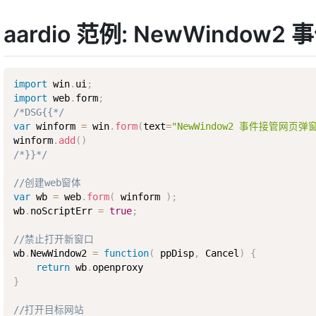
aardio 范例: NewWindow
import
 win
.
ui
;
import
 web
.
form
;
/*DSG{{*/
var
 winform 
=
 win
.
form
(
text
=
"NewWindow2 事件接管网页弹
winform
.
add
(
)
/*}}*/
//创建web窗体
var
 wb 
=
 web
.
form
(
 winform 
)
;
wb
.
noScriptErr 
=
true
;
//禁止打开新窗口
wb
.
NewWindow2 
=
function
(
 ppDisp
,
 Cancel
)
{
return
 wb
.
}
//打开目标网站