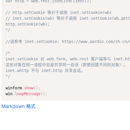
var http = web.rest.jsonLiteClient(); 

// http.setCookie 等价于调用 inet.setCookie(wb) 

// inet.setCookie(wb) 等价于调用 inet.setCookie(wb.getCo
http.setCookie(wb);

*/
//请参考 inet.setCookie: https://www.aardio.com/zh-cn/d
/*

inet.setCookie 对 web.form, web.rest 客户端等与 ine
这些对象在同一进程中总是共享同一会话（即使创建不同的对象）。

inet.whttp 不与 inet.http 共享会话。

*/
winform
.
show
(
)
;
win
.
loopMessage
(
)
;
Markdown 格式