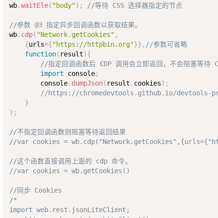
wb
.
waitEle
(
"body"
)
;
//等待 CSS 选择器指定的节点
//参数 @3 指定异步回调函数以获取结果。
wb
.
cdp
(
"Network.getCookies"
,
{
urls
=
{
"https://httpbin.org"
}
}
,
//参数可省略
function
(
result
)
{
//指定回调函数后 CDP 调用会立即返回，不会阻塞等待 C
import
 console
;
        console
.
dumpJson
(
result
.
cookies
)
;
//https://chromedevtools.github.io/devtools-p
}
)
;
//不指定回调函数则阻塞等待返回结果
//var cookies = wb.cdp("Network.getCookies",{urls={"h
//这个函数直接调用上面的 cdp 命令。
//var cookies = wb.getCookies()
//同步 Cookies
/*

import web.rest.jsonLiteClient;
