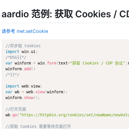
aardio 范例: 获取 Cookies / 
请参考 inet.setCookie
//异步取 Cookies
import
 win
.
ui
;
/*DSG{{*/
var
 winform 
=
 win
.
form
(
text
=
"获取 Cookies / CDP 协议"
;
winform
.
add
(
)
/*}}*/
import
 web
.
view
;
var
 wb 
=
 web
.
view
(
winform
)
;
winform
.
show
(
)
;
//打开页面
wb
.
go
(
"https://httpbin.org/cookies/set/newName/newVal
//获取 Cookies 需要等待页面打开 