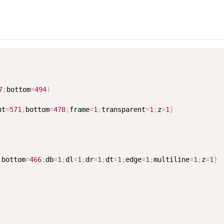
7
;
bottom
=
494
)
ht
=
571
;
bottom
=
478
;
frame
=
1
;
transparent
=
1
;
z
=
1
}
;
bottom
=
466
;
db
=
1
;
dl
=
1
;
dr
=
1
;
dt
=
1
;
edge
=
1
;
multiline
=
1
;
z
=
1
}