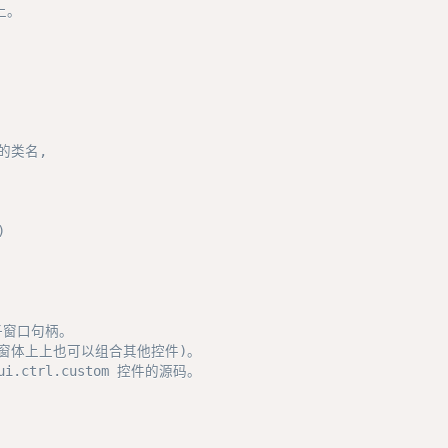
。

的类名,



窗口句柄。

(窗体上上也可以组合其他控件)。

trl.custom 控件的源码。 
