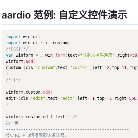
aardio 范例: 自定义控件演示
import
 win
.
ui
;
import
 win
.
ui
.
ctrl
.
custom
;
/*DSG{{*/
var
 winform 
=
..
win
.
form
(
text
=
"自定义控件演示"
;
right
=
58
winform
.
add
(
custom
=
{
cls
=
"custom"
;
text
=
"custom"
;
left
=
12
;
top
=
11
;
rig
)
/*}}*/
winform
.
custom
.
add
(
edit
=
{
cls
=
"edit"
;
text
=
"edit"
;
left
=
-
1
;
top
=
-
1
;
right
=
558
)
winform
.
custom
.
edit
.
text 
=
/*

第一步：

--------------------------------------------------

按CTRL + U切换到窗体设计器,
