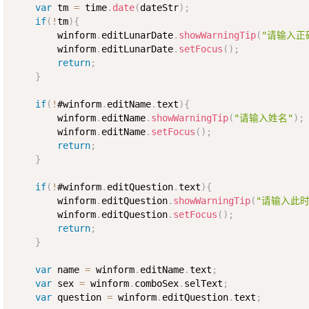
var
 tm 
=
 time
.
date
(
dateStr
)
;
if
(
!
tm
)
{
        winform
.
editLunarDate
.
showWarningTip
(
"请输入正
        winform
.
editLunarDate
.
setFocus
(
)
;
return
;
}
if
(
!
#winform
.
editName
.
text
)
{
        winform
.
editName
.
showWarningTip
(
"请输入姓名"
)
;
        winform
.
editName
.
setFocus
(
)
;
return
;
}
if
(
!
#winform
.
editQuestion
.
text
)
{
        winform
.
editQuestion
.
showWarningTip
(
"请输入此
        winform
.
editQuestion
.
setFocus
(
)
;
return
;
}
var
 name 
=
 winform
.
editName
.
text
;
var
 sex 
=
 winform
.
comboSex
.
selText
;
var
 question 
=
 winform
.
editQuestion
.
text
;