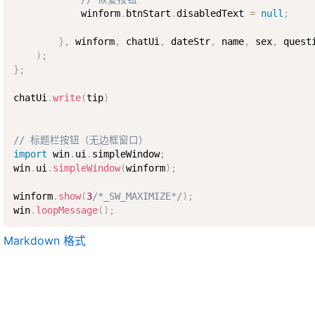
            winform
.
btnStart
.
disabledText 
=
null
;
}
,
 winform
,
 chatUi
,
 dateStr
,
 name
,
 sex
,
 questi
)
;
}
;
chatUi
.
write
(
tip
)
// 标题栏按钮（无边框窗口）
import
 win
.
ui
.
simpleWindow
;
win
.
ui
.
simpleWindow
(
winform
)
;
winform
.
show
(
3
/*_SW_MAXIMIZE*/
)
;
win
.
loopMessage
(
)
;
Markdown 格式