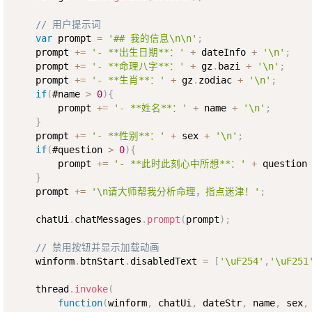
// 用户提示词
var
 prompt 
=
'## 我的信息\n\n'
;
    prompt 
+=
'- **出生日期**：'
+
 dateInfo 
+
'\n'
;
    prompt 
+=
'- **命理八字**：'
+
 gz
.
bazi 
+
'\n'
;
    prompt 
+=
'- **生肖**：'
+
 gz
.
zodiac 
+
'\n'
;
if
(
#name 
>
0
)
{
        prompt 
+=
'- **姓名**：'
+
 name 
+
'\n'
;
}
    prompt 
+=
'- **性别**：'
+
 sex 
+
'\n'
;
if
(
#question 
>
0
)
{
        prompt 
+=
'- **此时此刻心中所想**：'
+
 question
}
    prompt 
+=
'\n请大师帮我分析命理，指点迷津！'
;
    chatUi
.
chatMessages
.
prompt
(
prompt
)
;
// 禁用按钮并显示加载动画
    winform
.
btnStart
.
disabledText 
=
[
'\uF254'
,
'\uF251
    thread
.
invoke
(
function
(
winform
,
 chatUi
,
 dateStr
,
 name
,
 sex
,