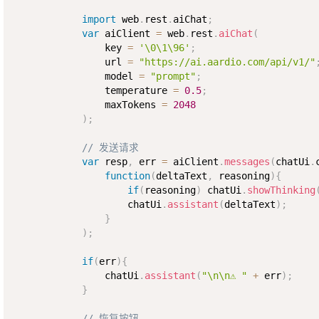
import
 web
.
rest
.
aiChat
;
var
 aiClient 
=
 web
.
rest
.
aiChat
(
                key 
=
'\0\1\96'
;
                url 
=
"https://ai.aardio.com/api/v1/"
                model 
=
"prompt"
;
                temperature 
=
0.5
;
                maxTokens 
=
2048
)
;
// 发送请求
var
 resp
,
 err 
=
 aiClient
.
messages
(
chatUi
.
function
(
deltaText
,
 reasoning
)
{
if
(
reasoning
)
 chatUi
.
showThinking
                    chatUi
.
assistant
(
deltaText
)
;
}
)
;
if
(
err
)
{
                chatUi
.
assistant
(
"\n\n⚠️ "
+
 err
)
;
}
// 恢复按钮