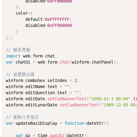
        disabled
=
0xFFBBBBBB
}
;
    color
=
{
        default
=
0xFFFFFFFF
;
        disabled
=
0xFF888888
}
}
)
;
// 聊天界面
import
 web
.
form
.
chat
;
var
 chatUi 
=
 web
.
form
.
chat
(
winform
.
chatPanel
)
;
// 设置默认值
winform
.
comboSex
.
selIndex 
=
1
;
winform
.
editName
.
text 
=
""
;
winform
.
editQuestion
.
text 
=
""
;
winform
.
editDate
.
setCueBannerText
(
"1990-01-1 00:00"
,
t
winform
.
editLunarDate
.
setCueBannerText
(
"1989-12-05 00
// 更新八字显示
var
 updateBaziDisplay 
=
function
(
dateStr
)
{
var
 gz 
=
 time
.
ganzhi
(
dateStr
)
;