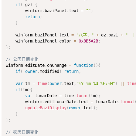
if
(
!
gz
)
{
        winform
.
baziPanel
.
text 
=
""
;
return
;
}
    winform
.
baziPanel
.
text 
=
"八字："
+
 gz
.
bazi 
+
"  
    winform
.
baziPanel
.
color 
=
0x8B5A2B
;
}
;
// 公历日期变化
winform
.
editDate
.
onChange 
=
function
(
)
{
if
(
!
owner
.
modified
)
return
;
var
 tm 
=
time
(
owner
.
text
,
"%Y-%m-%d %H:%M"
)
||
tim
if
(
tm
)
{
var
 lunarDate 
=
 time
.
lunar
(
tm
)
;
        winform
.
editLunarDate
.
text 
=
 lunarDate
.
format
updateBaziDisplay
(
owner
.
text
)
;
}
}
;
// 农历日期变化