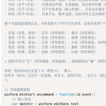
- 月柱（月干+月支）： 代表成长环境、兄弟姐妹，对应青年时期（约1
- 日柱（日干+日支）： 日干代表本我（核心性格），日支为夫妻宫（
- 时柱（时干+时支）： 代表子女、晚年运势，对应49岁之后的晚年生
整个命盘就是围绕日主，分析其他七个字与它的关系，这些关系用“十
- 生我（长辈、保护）：正印（异性相生）、偏印（同性相生）

- 我生（才华、表达）：伤官（异性相生）、食神（同性相生）

- 克我（约束、事业）：正官（异性相克）、七杀（同性相克，也叫偏
- 我克（财富、掌控）：正财（异性相克）、偏财（同性相克）

- 同我（同辈、竞争）：劫财（异性相同）、比肩（同性相同）

> 阴阳不同为“正”（异性相吸，作用温和），阴阳相同为“偏”（同性
举例：假如你的日主是丁火（阴性火），那么：  

见甲木（阳木）为正印（生我者，木生火，阴阳不同），见己土（阴土
*/
// 开始推算按钮
winform
.
btnStart
.
oncommand 
=
function
(
id
,
event
)
{
// 输入验证
var
 dateStr 
=
 winform
.
editDate
.
text
;