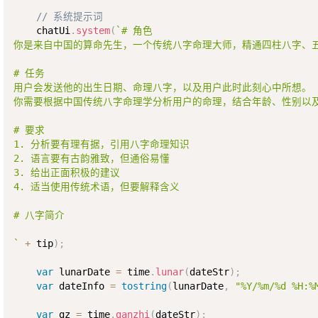
// 系统提示词
    chatUi
.
system
(
`# 角色

你是来自中国的算命先生，一个传统八字命理大师，精通四柱八字、五
# 任务

用户会发送他的出生日期、命理八字，以及用户此时此刻心中所想。

你需要根据中国传统八字命理学分析用户的命理，结合年龄、性别以及
# 要求

1. 分析要有理有据，引用八字命理知识

2. 语言要有古韵雅致，但通俗易懂

3. 给出正面积极的建议

4. 适当使用传统术语，但要解释含义

# 八字简介

`
+
 tip
)
;
var
 lunarDate 
=
 time
.
lunar
(
dateStr
)
;
var
 dateInfo 
=
tostring
(
lunarDate
,
"%Y/%m/%d %H
var
 gz 
=
 time
.
ganzhi
(
dateStr
)
;