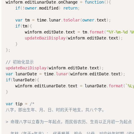
winform
.
editLunarDate
.
onChange 
=
function
(
)
{
if
(
!
owner
.
modified
)
return
;
var
 tm 
=
 time
.
lunar
.
toSolar
(
owner
.
text
)
;
if
(
tm
)
{
        winform
.
editDate
.
text 
=
 tm
.
format
(
"%Y-%m-%d %
updateBaziDisplay
(
winform
.
editDate
.
text
)
;
}
}
;
// 初始化显示
updateBaziDisplay
(
winform
.
editDate
.
text
)
;
var
 lunarDate 
=
 time
.
lunar
(
winform
.
editDate
.
text
)
;
if
(
lunarDate
)
{
    winform
.
editLunarDate
.
text 
=
 lunarDate
.
format
(
`%L
}
var
 tip 
=
/*

八字，即出生年、月、日、时的天干地支，共八个字。  

> 命理八字以立春为一年起点，而民俗农历、生肖以正月初一为起点

- 年柱（年干+年支）： 代表根基、祖业、父母，对应幼年时期（约0-