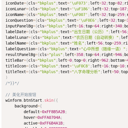
iconDate
=
{
cls
=
"bkplus"
;
text
=
'\uF073'
;
left
=
32
;
top
=
82
;
r
iconLunar
=
{
cls
=
"bkplus"
;
text
=
'\uF186'
;
left
=
32
;
top
=
187
iconName
=
{
cls
=
"bkplus"
;
text
=
'\uF007'
;
left
=
32
;
top
=
259
;
iconQuestion
=
{
cls
=
"bkplus"
;
text
=
'\uF0E6'
;
left
=
32
;
top
=
inputPanelBg
=
{
cls
=
"bkplus"
;
left
=
16
;
top
=
64
;
right
=
340
;
b
labelDate
=
{
cls
=
"bkplus"
;
text
=
"出生日期（公历）"
;
left
=
56
labelLunar
=
{
cls
=
"bkplus"
;
text
=
"农历日期（自动转换）"
;
lef
labelName
=
{
cls
=
"bkplus"
;
text
=
"姓名"
;
left
=
56
;
top
=
259
;
ri
labelQuestion
=
{
cls
=
"bkplus"
;
text
=
"心中所想（随缘一语）"
;
resultPanelBg
=
{
cls
=
"plus"
;
left
=
358
;
top
=
64
;
right
=
946
;
b
titleBar
=
{
cls
=
"bkplus"
;
left
=
0
;
top
=
0
;
right
=
962
;
bottom
=
titleIcon
=
{
cls
=
"bkplus"
;
text
=
'\uF0C8'
;
left
=
16
;
top
=
10
;
titleText
=
{
cls
=
"bkplus"
;
text
=
"八字命理分析"
;
left
=
50
;
top
)
/*}}*/
// 美化开始按钮
winform
.
btnStart
.
skin
(
{
    background
=
{
        default
=
0xFF8B5A2B
;
        hover
=
0xFFA0704A
;
        active
=
0xFF6B4A1B
;