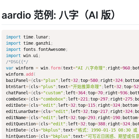
aardio 范例: 八字（AI 版）
import
 time
.
lunar
;
import
 time
.
ganzhi
;
import
 fonts
.
fontAwesome
;
import
 win
.
ui
;
/*DSG{{*/
var
 winform 
=
 win
.
form
(
text
=
"AI 八字命理"
;
right
=
960
;
bo
winform
.
add
(
baziPanel
=
{
cls
=
"plus"
;
left
=
32
;
top
=
580
;
right
=
324
;
botto
btnStart
=
{
cls
=
"plus"
;
text
=
"开始推算命理"
;
left
=
32
;
top
=
52
chatPanel
=
{
cls
=
"custom"
;
left
=
364
;
top
=
70
;
right
=
936
;
bot
comboSex
=
{
cls
=
"combobox"
;
left
=
221
;
top
=
297
;
right
=
275
;
b
editDate
=
{
cls
=
"edit"
;
left
=
32
;
top
=
115
;
right
=
324
;
bottom
editLunarDate
=
{
cls
=
"edit"
;
left
=
32
;
top
=
217
;
right
=
324
;
b
editName
=
{
cls
=
"edit"
;
left
=
32
;
top
=
293
;
right
=
190
;
bottom
editQuestion
=
{
cls
=
"edit"
;
left
=
32
;
top
=
388
;
right
=
324
;
bo
hintDate
=
{
cls
=
"bkplus"
;
text
=
"格式：1990-01-15 08:30 或 
hintQuestion
=
{
cls
=
"bkplus"
;
text
=
"可写近日困惑、期望或任意