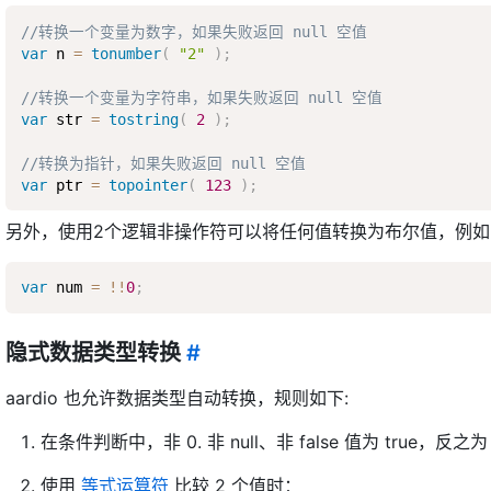
//转换一个变量为数字，如果失败返回 null 空值
var
 n 
=
tonumber
(
"2"
)
;
//转换一个变量为字符串，如果失败返回 null 空值
var
 str 
=
tostring
(
2
)
;
//转换为指针，如果失败返回 null 空值
var
 ptr 
=
topointer
(
123
)
;
另外，使用2个逻辑非操作符可以将任何值转换为布尔值，例如
var
 num 
=
!
!
0
;
隐式数据类型转换
#
aardio 也允许数据类型自动转换，规则如下:
在条件判断中，非 0. 非 null、非 false 值为 true，反之为 
使用
等式运算符
比较 2 个值时：