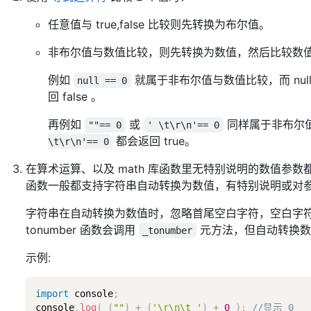
任意值与 true,false 比较则先转换为布尔值。
非布尔值与数值比较，则先转换为数值，然后比较数
例如
就属于非布尔值与数值比较，而 null 
null == 0
回 false 。
再例如
或
同样属于非布尔
""== 0
' \t\r\n'== 0
都会返回 true。
\t\r\n'== 0
在算术运算、以及 math 库函数里无特别说明的数值参
函数一般都支持字符串自动转换为数值，有特别说明或对
字符串在自动转换为数值时，忽略首尾空白字符，空白字符串会转
tonumber 函数会调用
元方法，但自动转换
_tonumber
示例:
import
 console
;
console
.
log
(
(
""
)
+
(
'\r\n\t '
)
+
0
)
;
//显示 0