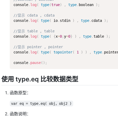
console
.
log
(
type
(
true
)
,
type
.
boolean 
)
;
//显示 cdata , cdata
console
.
log
(
type
(
 io
.
stdin 
)
,
type
.
cdata 
)
;
//显示 table , table
console
.
log
(
type
(
{
x
=
0
;
y
=
0
}
)
,
type
.
table 
)
;
//显示 pointer , pointer
console
.
log
(
type
(
topointer
(
1
)
)
,
type
.
pointe
console
.
pause
(
)
;
使用 type.eq 比较数据类型
函数原型：
var eq = type.eq( obj，obj2 )
函数说明：