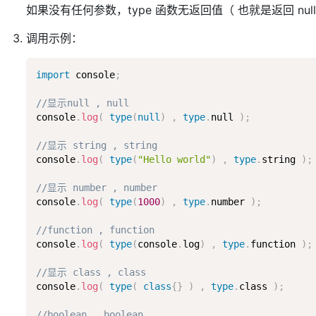
如果没有任何参数，type 函数无返回值（ 也就是返回 null
调用示例：
import
 console
;
//显示null , null
console
.
log
(
type
(
null
)
,
type
.
null 
)
;
//显示 string , string
console
.
log
(
type
(
"Hello world"
)
,
type
.
string 
)
;
//显示 number , number
console
.
log
(
type
(
1000
)
,
type
.
number 
)
;
//function , function
console
.
log
(
type
(
console
.
log
)
,
type
.
function 
)
;
//显示 class , class
console
.
log
(
type
(
class
{
}
)
,
type
.
class 
)
;
//boolean , boolean