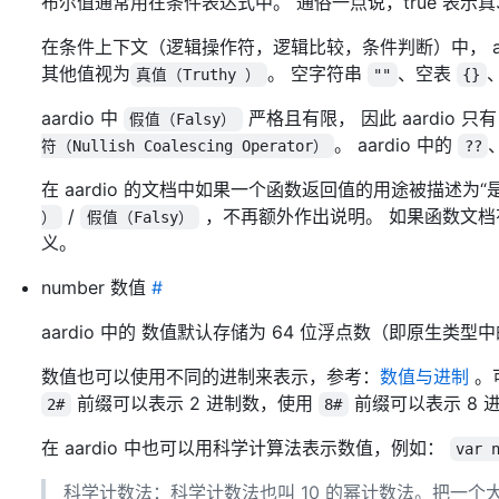
布尔值通常用在条件表达式中。 通俗一点说，true 表示真
在条件上下文（逻辑操作符，逻辑比较，条件判断）中， aardio
其他值视为
。 空字符串
、空表
真值（Truthy ）
""
{}
aardio 中
严格且有限， 因此 aardio 只
假值（Falsy）
。 aardio 中的
符（Nullish Coalescing Operator）
??
在 aardio 的文档中如果一个函数返回值的用途被描述为
/
，不再额外作出说明。 如果函数文档有特别
）
假值（Falsy）
义。
number 数值
#
aardio 中的 数值默认存储为 64 位浮点数（即原生类型中的
数值也可以使用不同的进制来表示，参考：
数值与进制
。
前缀可以表示 2 进制数，使用
前缀可以表示 8 
2#
8#
在 aardio 中也可以用科学计算法表示数值，例如：
var 
科学计数法：科学计数法也叫 10 的幂计数法。把一个大于