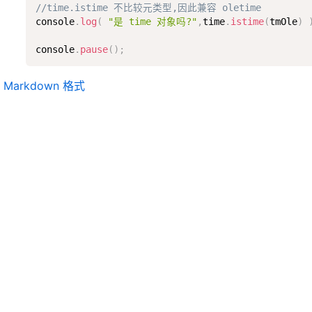
//time.istime 不比较元类型,因此兼容 oletime
console
.
log
(
"是 time 对象吗?"
,
time
.
istime
(
tmOle
)
console
.
pause
(
)
;
Markdown 格式