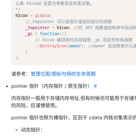
元表 hIcon@ 设置为参数指定的表对象。

*/
hIcon 
=
gcdata
(
//_topointer 可以是指针或返回指针的函数
_topointer
=
 hIcon
;
//在 API 函数或结构体中自
_gc
=
function
(
)
{
// hIcon 被回收时自动调用 _gc 指定的析构函数
:
:
DestroyIcon
(
owner
)
;
//owner 自动转换为元属
}
)
;
请参考：
管理位图/图标句柄的生命周期
pointer 指针（内存指针 / 原生指针）
#
内存指针一般用于存储内存地址.但有时候也可能用于存储
的风险，应谨慎使用。
pointer 指针也称为裸指针，区别于 cdata 内核对象表
动态指针：