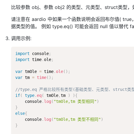
比较参数 obj、参数 obj2 的类型、元类型、struct类型
请注意在 aardio 中如果一个函数说明会返回布尔值( t
据类型的值。 例如 type.eq() 可能会返回 null 值以替
调用示例:
import
 console
;
import
 time
.
ole
;
var
 tmOle 
=
 time
.
ole
(
)
;
var
 tm 
=
time
(
)
;
//type.eq 严格比较所有类型(基础类型、元类型、struct类
if
(
type
.
eq
(
 tmOle
,
tm 
)
)
{
    console
.
log
(
"tmOle,tm 类型相同"
)
}
else
{
    console
.
log
(
"tmOle,tm 类型不相同"
)
}