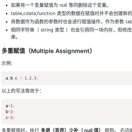
如果将一个变量赋值为 null 等同删除这个变量。
table,cdata,function 类型的数据在赋值时并不
将数据作为函数的参数时也会进行赋值操作，作为参数 table,c
相同字符串（ string 类型 ）也会引用同一块内存，
串。
多重赋值（Multiple Assignment）
示例:
a
,
b
,
c 
=
1
,
2
,
3
;
以上的写法等效于：
a
=
1
;
b
=
2
;
c
=
3
;
多重赋值时，执行
多退（丢弃）少补（ null 值）
规则。 右边