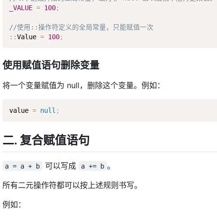
_VALUE
=
100
;
//使用::操作符定义的全局常量，只能赋值一次 
:
:
Value 
=
100
;
使用赋值语句删除变量
将一个变量赋值为 null，删除这个变量。例如：
value 
=
null
;
二. 复合赋值语句
可以写成
。
a = a + b
a += b
所有二元操作符都可以按上述规则书写。
例如：