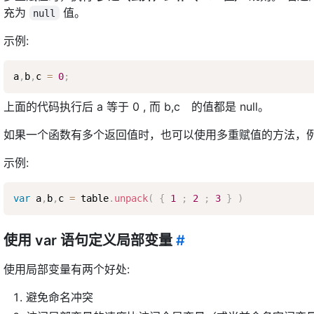
充为
值。
null
示例:
a
,
b
,
c 
=
0
;
上面的代码执行后 a 等于 0 , 而 b,c 的值都是 null。
如果一个函数有多个返回值时，也可以使用多重赋值的方法，
示例:
var
 a
,
b
,
c 
=
 table
.
unpack
(
{
1
;
2
;
3
}
)
使用 var 语句定义局部变量
#
使用局部变量有两个好处:
避免命名冲突