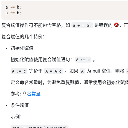
a 
-=
 b
;
a 
*=
 b
;
复合赋值操作符不能包含空格，如
是错误的
，
a + = b;
复合赋值的几个特例：
初始化赋值
初始化赋值使用复合赋值语句：
。
A := c
等价于
。如果
为 null 空值，则将
A := c
A = A:c
A
定义命名常量时，为避免重复赋值，通常使用会初始化赋
参考:
命名常量
条件赋值
示例：