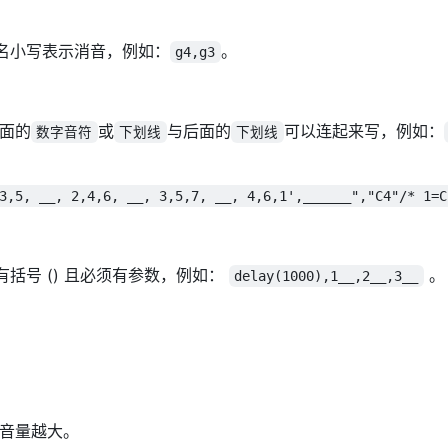
音名小写表示消音，例如：
。
g4,g3
前面的
或
与后面的
可以连起来写，例如：
数字音符
下划线
下划线
3,5, __, 2,4,6, __, 3,5,7, __, 4,6,1',______","C4"/* 1=C
有括号 () 且必须有参数，例如：
。
delay(1000),1__,2__,3__
越大音量越大。