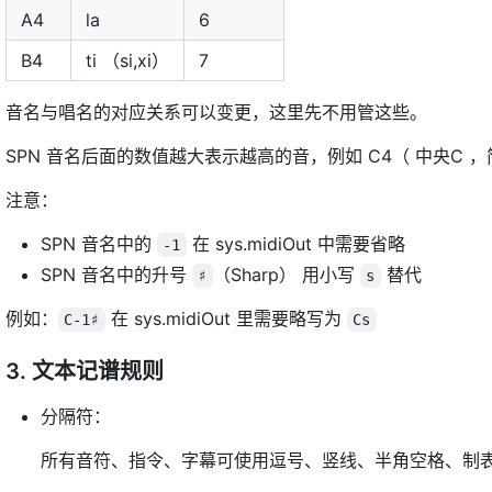
A4
la
6
B4
ti （si,xi）
7
音名与唱名的对应关系可以变更，这里先不用管这些。
SPN 音名后面的数值越大表示越高的音，例如 C4（ 中央C ，简谱
注意：
SPN 音名中的
在 sys.midiOut 中需要省略
-1
SPN 音名中的升号
（Sharp） 用小写
替代
♯
s
例如：
在 sys.midiOut 里需要略写为
C-1♯
Cs
3. 文本记谱规则
分隔符：
所有音符、指令、字幕可使用逗号、竖线、半角空格、制