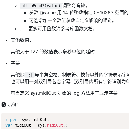
调整弯音轮。
pitchBend2(value)
参数 @value 用 14 位整数指定 0~1638
可选增加一个数值参数自定义影响的通道。
...... 更多可用函数请参考库函数文档。
其他数值：
其他大于 127 的数值表示毫秒单位的延时
字幕
其他除
与半角空格、制表符、换行以外的字符表示字
,;|
也可以用一对双引号包含字幕（双引号内所有字符识别为
可自定义 sys.midiOut 对象的 log 方法用于显示字幕。
🅰 示例：
import
 sys
.
midiOut
;
var
 midiOut 
=
 sys
.
midiOut
(
)
;