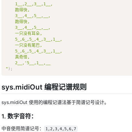
    1__,2__,3__,1__, 

    跑得快,

    3__,4__,5__,__,

    跑得快,

    3__,4__,5__,__,

    一只没有耳朵,

    5_,6_,5_,4_,3__,1__,

    一只没有尾巴,

    5_,6_,5_,4_,3__,1__, 

    真奇怪,

    2__,'5__,1__,__

"
)
;
sys.midiOut 编程记谱规则
sys.midiOut 使用的编程记谱法基于简谱记号设计。
1. 数字音符：
中音使用简谱记号：
1,2,3,4,5,6,7