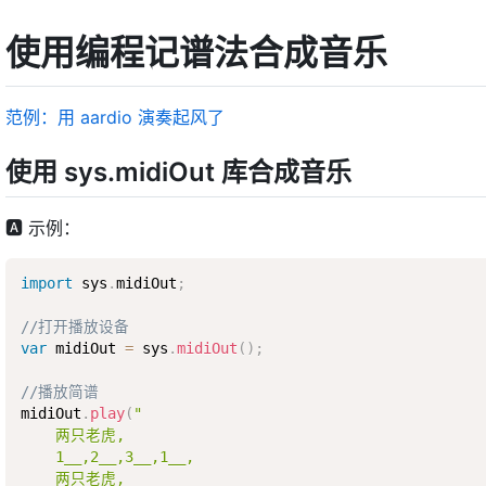
使用编程记谱法合成音乐
范例：用 aardio 演奏起风了
使用 sys.midiOut 库合成音乐
🅰 示例：
import
 sys
.
midiOut
;
//打开播放设备
var
 midiOut 
=
 sys
.
midiOut
(
)
;
//播放简谱
midiOut
.
play
(
"

    两只老虎,

    1__,2__,3__,1__, 

    两只老虎,
