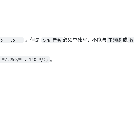
。但是
必须单独写，不能与
或
5___,5___
SPN 音名
下划线
数
。
 */,250/* ♩=120 */);