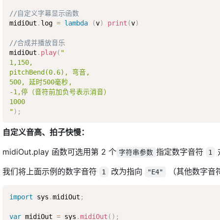
//自定义字幕显示函数
midiOut
.
log 
=
lambda
(
v
)
print
(
v
)
//合成并播放音乐
midiOut
.
play
(
"

1,150,

pitchBend(0.6), 弯音,

500, 延时500毫秒,

-1,停（音符前加负号表示消音）

1000

"
)
;
自定义音高、拍子快慢：
midiOut.play 函数可选用第 2 个
指定数字音符
字符串参数
1
我们将上面示例的数字音符
改为指向
（其他数字音符
1
"E4"
import
 sys
.
midiOut
;
var
 midiOut 
=
 sys
.
midiOut
(
)
;