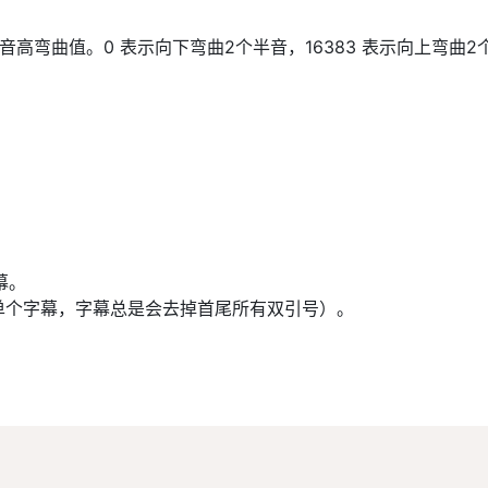
3 范围的音高弯曲值。0 表示向下弯曲2个半音，16383 表示向上弯曲
幕。
单个字幕，字幕总是会去掉首尾所有双引号）。