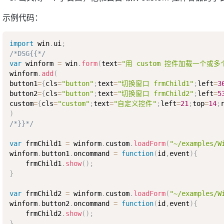
示例代码：
import
 win
.
ui
;
/*DSG{{*/
var
 winform 
=
 win
.
form
(
text
=
"用 custom 控件加载一个或多
winform
.
add
(
button1
=
{
cls
=
"button"
;
text
=
"切换窗口 frmChild1"
;
left
=
3
button2
=
{
cls
=
"button"
;
text
=
"切换窗口 frmChild2"
;
left
=
5
custom
=
{
cls
=
"custom"
;
text
=
"自定义控件"
;
left
=
21
;
top
=
14
;
)
/*}}*/
var
 frmChild1 
=
 winform
.
custom
.
loadForm
(
"~/examples/W
winform
.
button1
.
oncommand 
=
function
(
id
,
event
)
{
    frmChild1
.
show
(
)
;
}
var
 frmChild2 
=
 winform
.
custom
.
loadForm
(
"~/examples/W
winform
.
button2
.
oncommand 
=
function
(
id
,
event
)
{
    frmChild2
.
show
(
)
;
}