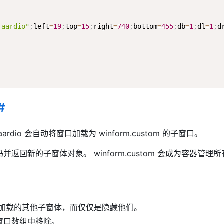
.aardio"
;
left
=
19
;
top
=
15
;
right
=
740
;
bottom
=
455
;
db
=
1
;
dl
=
1
;
d
#
口。aardio 会自动将窗口加载为 winform.custom 的子窗口。
会加载窗体代码并返回新的子窗体对象。 winform.custom 会成为容
并不会释放之前加载的其他子窗体，而仅仅是隐藏他们。
子窗口数组中移除。