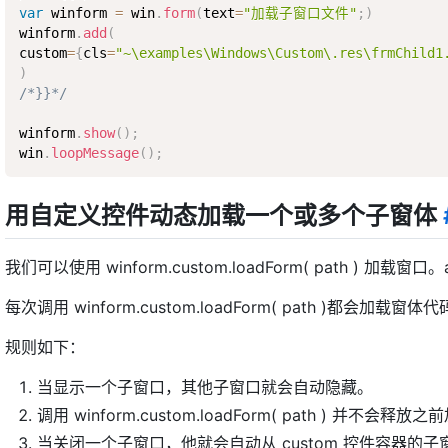
var
 winform 
=
 win
.
form
(
text
=
"加载子窗口文件"
;
)
winform
.
add
(
custom
=
{
cls
=
"~\examples\Windows\Custom\.res\frmChild1
)
/*}}*/
winform
.
show
(
)
;
win
.
loopMessage
(
)
;
用自定义控件动态加载一个或多个子窗体
我们可以使用 winform.custom.loadForm( path ) 加载窗
每次调用 winform.custom.loadForm( path )都
规则如下：
当显示一个子窗口，其他子窗口就会自动隐藏。
调用 winform.custom.loadForm( path ) 
当关闭一个子窗口，他就会自动从 custom 控件容器的