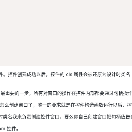
控件。控件创建成功以后，控件的 cls 属性会被还原为设计时类名 "hot
柄。这是最重要的一步，所有对窗口的操作在控件内部都要通过句柄操
底是怎么创建窗口了，唯一的要求就是在控件构造函数运行以后，控
的运行时类名我来负责创建控件窗口，要么你自己创建窗口把句柄值告
om 控件。