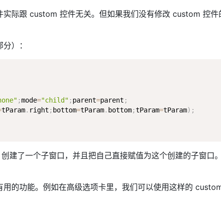
跟 custom 控件无关。但如果我们没有修改 custom 控件的类名
部分）：
none"
;
mode
=
"child"
;
parent
=
parent
;
=
tParam
.
right
;
bottom
=
tParam
.
bottom
;
tParam
=
tParam
)
;
form 创建了一个子窗口，并且把自己直接赋值为这个创建的子窗口。当
些有用的功能。例如在高级选项卡里，我们可以使用这样的 cus