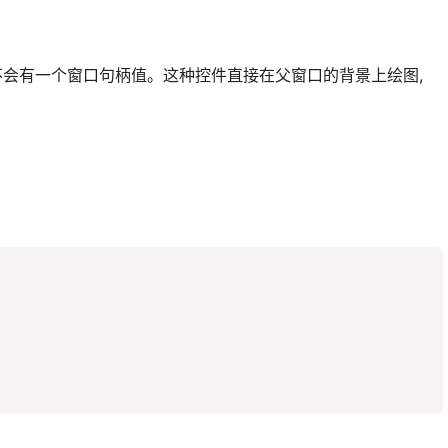
nd 属性也不会有一个窗口句柄值。这种控件直接在父窗口的背景上绘图,