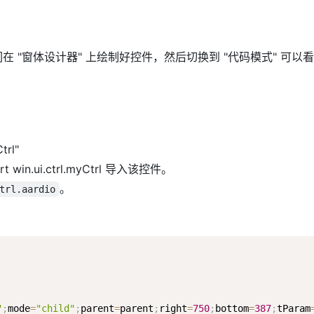
我们在 "窗体设计器" 上绘制好控件，然后切换到 "代码模式"
rl"
ui.ctrl.myCtrl 导入该控件。
。
trl.aardio
"
;
mode
=
"child"
;
parent
=
parent
;
right
=
750
;
bottom
=
387
;
tParam