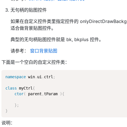
无句柄的贴图控件
如果在自定义控件类里指定控件的 onlyDirectDrawBa
适合做背景贴图控件。
典型的无句柄贴图控件就是 bk, bkplus 控件。
请参考：
窗口背景贴图
下面是一个空白的自定义控件类：
namespace
 win
.
ui
.
ctrl
;
class
myCtrl
{
ctor
(
 parent
,
tParam 
)
{
}
;
}
说明：