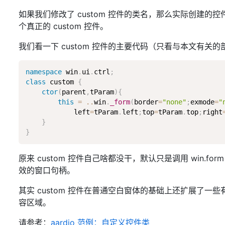
如果我们修改了 custom 控件的类名，那么实际创建的控件实际
个真正的 custom 控件。
我们看一下 custom 控件的主要代码（只看与本文有关的
namespace
 win
.
ui
.
ctrl
;
class
custom
{
ctor
(
parent
,
tParam
)
{
this
=
..
win
.
_form
(
border
=
"none"
;
exmode
=
"
            left
=
tParam
.
left
;
top
=
tParam
.
top
;
right
}
}
原来 custom 控件自己啥都没干，默认只是调用 win.
效的窗口句柄。
其实 custom 控件在普通空白窗体的基础上还扩展了一
容区域。
请参考：
aardio 范例：自定义控件类