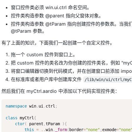
窗口控件类必须 win.ui.ctrl 命名空间。
控件类构造参数 @parent 指向父窗体对象。
控件类构造参数 @tParam 指向创建控件的参数表。当
@tParam 参数。
有了上面的知识，下面我们一起创建一个自定义控件。
拖一个 custom 控件到窗口上。
把 custom 控件的类名改为你创建的控件类名，例如 "myCt
将窗口编辑器切换到代码模式，并在创建窗口前添加 import win.
在标准库或者用户库中创建库文件
/lib/win/ui/ctrl/myC
然后我们在 myCtrl.aardio 中添加以下代码实现控件类：
namespace
 win
.
ui
.
ctrl
;
class
myCtrl
{
ctor
(
 parent
,
tParam 
)
{
this
=
..
win
.
_form
(
border
=
"none"
;
exmode
=
"none