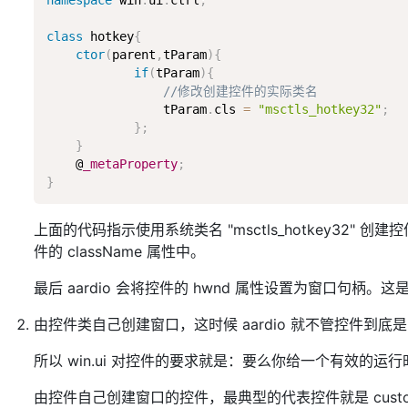
namespace
 win
.
ui
.
ctrl
;
class
hotkey
{
ctor
(
parent
,
tParam
)
{
if
(
tParam
)
{
//修改创建控件的实际类名
                tParam
.
cls 
=
"msctls_hotkey32"
;
}
;
}
    @
_metaProperty
;
}
上面的代码指示使用系统类名 "msctls_hotkey32" 创建
件的 className 属性中。
最后 aardio 会将控件的 hwnd 属性设置为窗口句
由控件类自己创建窗口，这时候 aardio 就不管控件到
所以 win.ui 对控件的要求就是：要么你给一个有效
由控件自己创建窗口的控件，最典型的代表控件就是 cust