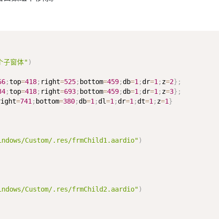
个子窗体"
)
66
;
top
=
418
;
right
=
525
;
bottom
=
459
;
db
=
1
;
dr
=
1
;
z
=
2
}
;
34
;
top
=
418
;
right
=
693
;
bottom
=
459
;
db
=
1
;
dr
=
1
;
z
=
3
}
;
right
=
741
;
bottom
=
380
;
db
=
1
;
dl
=
1
;
dr
=
1
;
dt
=
1
;
z
=
1
}
indows/Custom/.res/frmChild1.aardio"
)
indows/Custom/.res/frmChild2.aardio"
)