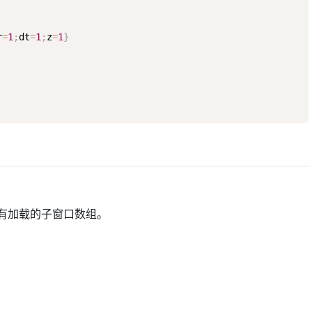
r
=
1
;
dt
=
1
;
z
=
1
}
器管理所有加载的子窗口数组。