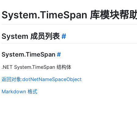
System.TimeSpan 库模块
System 成员列表
#
System.TimeSpan
#
.NET System.TimeSpan 结构体
返回对象:dotNetNameSpaceObject
Markdown 格式