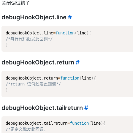
关闭调试钩子
debugHookObject.line
#
debugHookObject
.
line
=
function
(
line
)
{
/*每行代码触发此回调*/
}
debugHookObject.return
#
debugHookObject
.
return
=
function
(
line
)
{
/*return 语句触发此回调*/
}
debugHookObject.tailreturn
#
debugHookObject
.
tailreturn
=
function
(
line
)
{
/*尾定义触发此回调,  
