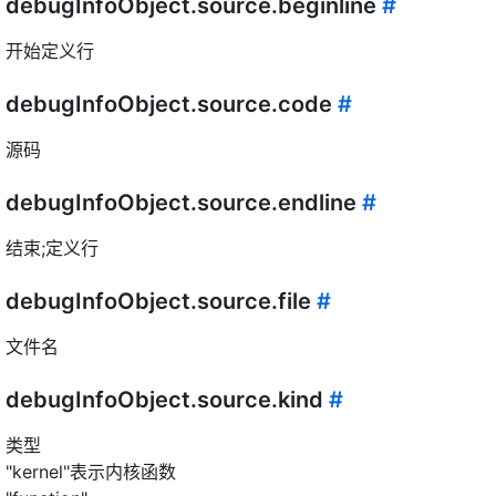
debugInfoObject.source.beginline
#
开始定义行
debugInfoObject.source.code
#
源码
debugInfoObject.source.endline
#
结束;定义行
debugInfoObject.source.file
#
文件名
debugInfoObject.source.kind
#
类型
"kernel"表示内核函数