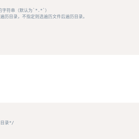
字符串（默认为`*.*`）  

r" 仅遍历目录，不指定则选遍历文件后遍历目录。  

目录*/