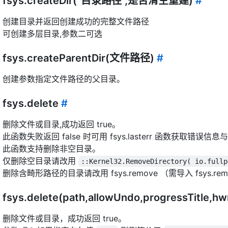
fsys.createDir("目录路径",是否清空重建)
#
创建目录并返回创建成功的完整文件路径
可创建多层目录,参数二可选
fsys.createParentDir(文件路径)
#
创建参数指定文件路径的父目录。
fsys.delete
#
删除文件或目录,成功返回 true。
此函数失败返回 false 时可用 fsys.lasterr 函数获取错误信
此函数支持删除非空目录。
仅删除空目录请改用
::Kernel32.RemoveDirectory( io.fullp
删除含畸形路径的目录请改用 fsys.remove （需导入 fsys.re
fsys.delete(path,allowUndo,progressTitle,
删除文件或目录，成功返回 true。