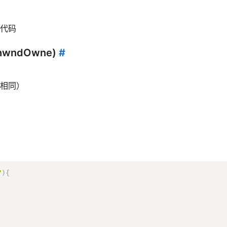
与代码
e,hwndOwne)
#
e 相同）
"
)
{