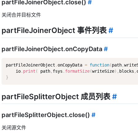
partFileJoinerObject.close()
#
关闭合并目标文件
partFileJoinerObject 事件列表
#
partFileJoinerObject.onCopyData
#
partFileJoinerObject
.
onCopyData 
=
function
(
path
,
write
    io
.
print
(
 path
,
fsys
.
formatSize
(
writeSize
)
,
blocks
,
}
partFileSplitterObject 成员列表
#
partFileSplitterObject.close()
#
关闭源文件