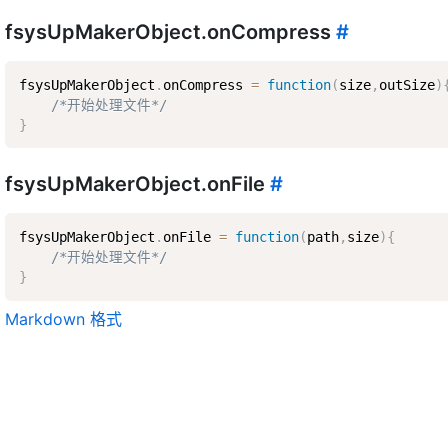
fsysUpMakerObject.onCompress
#
fsysUpMakerObject
.
onCompress 
=
function
(
size
,
outSize
)
/*开始处理文件*/
}
fsysUpMakerObject.onFile
#
fsysUpMakerObject
.
onFile 
=
function
(
path
,
size
)
{
/*开始处理文件*/
}
Markdown 格式