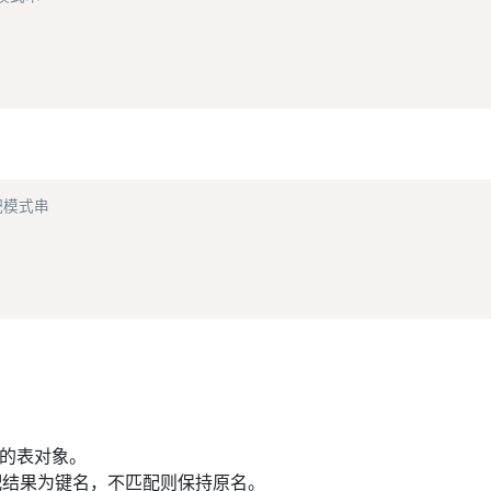
模式串  

名值对的表对象。
 名以匹配结果为键名，不匹配则保持原名。