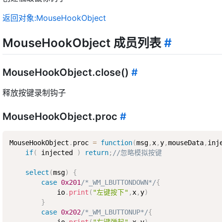
返回对象:MouseHookObject
MouseHookObject 成员列表
#
MouseHookObject.close()
#
释放按键录制钩子
MouseHookObject.proc
#
MouseHookObject
.
proc 
=
function
(
msg
,
x
,
y
,
mouseData
,
inj
if
(
 injected 
)
return
;
//忽略模拟按键
select
(
msg
)
{
case
0x201
/*_WM_LBUTTONDOWN*/
{
            io
.
print
(
"左键按下"
,
x
,
y
)
}
case
0x202
/*_WM_LBUTTONUP*/
{
            io
.
print
(
"左键弹起"
,
x
,
y
)