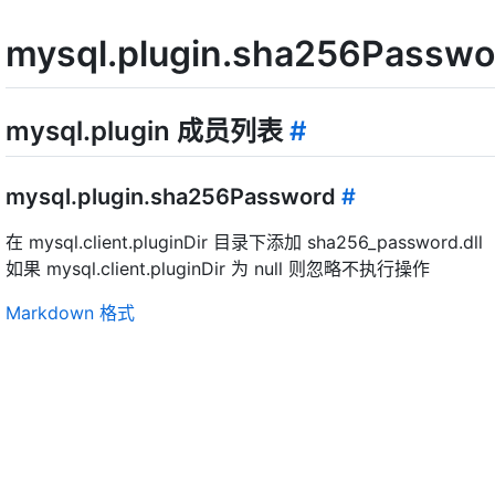
mysql.plugin.sha256Pa
mysql.plugin 成员列表
#
mysql.plugin.sha256Password
#
在 mysql.client.pluginDir 目录下添加 sha256_password.dll
如果 mysql.client.pluginDir 为 null 则忽略不执行操作
Markdown 格式