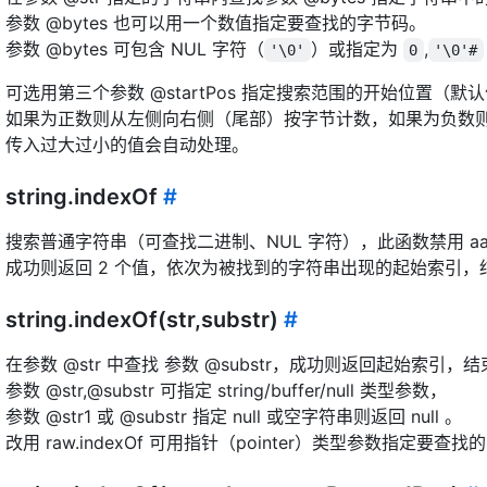
参数 @bytes 也可以用一个数值指定要查找的字节码。
参数 @bytes 可包含 NUL 字符（
）或指定为
,
'\0'
0
'\0'#
可选用第三个参数 @startPos 指定搜索范围的开始位置（默认
如果为正数则从左侧向右侧（尾部）按字节计数，如果为负数
传入过大过小的值会自动处理。
string.indexOf
#
搜索普通字符串（可查找二进制、NUL 字符），此函数禁用 aar
成功则返回 2 个值，依次为被找到的字符串出现的起始索引，
string.indexOf(str,substr)
#
在参数 @str 中查找 参数 @substr，成功则返回起始索引，结
参数 @str,@substr 可指定 string/buffer/null 类型参数，
参数 @str1 或 @substr 指定 null 或空字符串则返回 null 。
改用 raw.indexOf 可用指针（pointer）类型参数指定要查