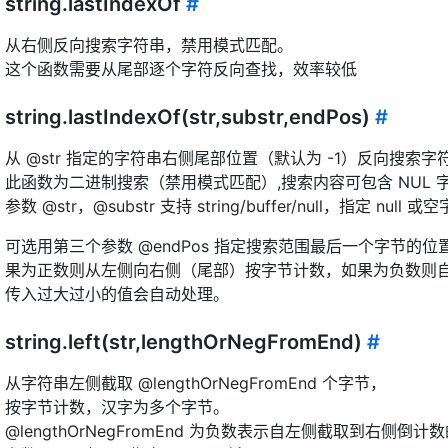
string.lastIndexOf
#
从右侧反向搜索字符串，禁用模式匹配。
这个函数需要从尾部逐个字符反向查找，效率较低
string.lastIndexOf(str,substr,endPos)
#
从 @str 指定的字符串右侧尾部位置（默认为 -1）反向搜索字符串
此函数为二进制搜索（禁用模式匹配）,搜索内容可包含 NUL 
参数 @str，@substr 支持 string/buffer/null，指定 null 
可选用第三个参数 @endPos 指定搜索范围最后一个字节的位置
果为正数则从左侧向右侧（尾部）按字节计数，如果为负数则
传入过大过小的值会自动处理。
string.left(str,lengthOrNegFromEnd)
#
从字符串左侧截取 @lengthOrNegFromEnd 个字节，
按字节计数，汉字为多个字节。
@lengthOrNegFromEnd 为负数表示自左侧截取到右侧倒