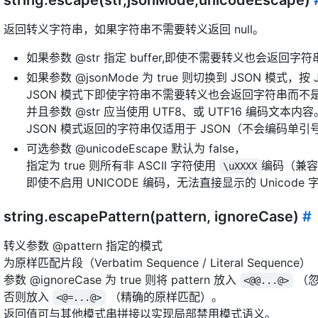
返回转义字符串，如果字符串不需要转义返回 null。
如果参数 @str 指定 buffer,即使不需要转义也会返回字符串
如果参数 @jsonMode 为 true 则切换到 JSON 模式，
JSON 模式下即使字符串不需要转义也会返回字符串而不是 n
并且参数 @str 应当使用 UTF8、或 UTF16 编码文本内容
JSON 模式返回的字符串仅适用于 JSON（不会编码单引
可选参数 @unicodeEscape 默认为 false，
指定为 true 则所有非 ASCII 字符使用
编码（兼容 
\uXXXX
即使不启用 UNICODE 编码，无法直接显示的 Unicod
string.escapePattern(pattern, ignoreCase)
#
转义参数 @pattern 指定的模式
为原样匹配片段（Verbatim Sequence / Literal Sequence）
参数 @ignoreCase 为 true 则将 pattern 放入
（忽
<@@...@>
否则放入
（精确的原样匹配）。
<@=...@>
返回值可与其他模式串拼接以实现局部禁用模式语义。