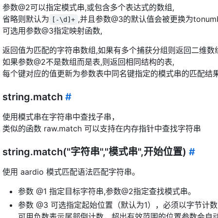
参数@2可以指定模式串,或包含多个表达式的数组,
省略则默认为
,并且参数@3的默认值会被更换为tonumb
[-\d]+
可选用参数@3指定映射函数,
返回值为匹配的字符串数组,如果有多个捕获分组则返回二维数
如果参数@2不是数组而是表,则返回相同结构的表,
每个键对应的值更新为参数表中同名键指定的模式串的匹配结
string.match
#
使用模式串在字符串中查找子串，
类似的函数 raw.match 可以支持在内存指针中查找字符串
string.match("字符串","模式串",开始位置)
#
使用 aardio 模式匹配语法匹配字符串。
参数 @1 指定目标字符串,参数@2指定查找模式串。
参数 @3 可选指定起始位置（默认为1），必须以字节计
可用负数表示尾部倒计数，超出有效范围的位置参数会自