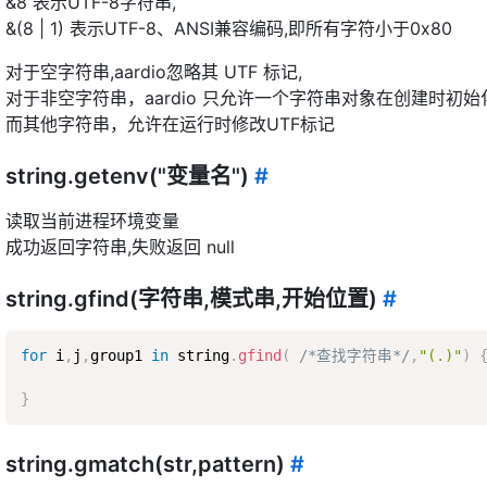
&8 表示UTF-8字符串,
&(8 | 1) 表示UTF-8、ANSI兼容编码,即所有字符小于0x80
对于空字符串,aardio忽略其 UTF 标记,
对于非空字符串，aardio 只允许一个字符串对象在创建时初始化UT
而其他字符串，允许在运行时修改UTF标记
string.getenv("变量名")
#
读取当前进程环境变量
成功返回字符串,失败返回 null
string.gfind(字符串,模式串,开始位置)
#
for
 i
,
j
,
group1 
in
 string
.
gfind
(
/*查找字符串*/
,
"(.)"
)
}
string.gmatch(str,pattern)
#