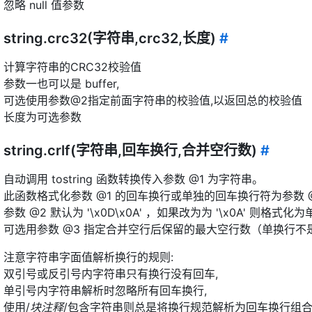
忽略 null 值参数
string.crc32(字符串,crc32,长度)
#
计算字符串的CRC32校验值
参数一也可以是 buffer,
可选使用参数@2指定前面字符串的校验值,以返回总的校验值
长度为可选参数
string.crlf(字符串,回车换行,合并空行数)
#
自动调用 tostring 函数转换传入参数 @1 为字符串。
此函数格式化参数 @1 的回车换行或单独的回车换行符为参数 
参数 @2 默认为 '\x0D\x0A' ，如果改为为 '\x0A' 则格式
可选用参数 @3 指定合并空行后保留的最大空行数（单换行
注意字符串字面值解析换行的规则:
双引号或反引号内字符串只有换行没有回车,
单引号内字符串解析时忽略所有回车换行,
使用/
块注释
/包含字符串则总是将换行规范解析为回车换行组