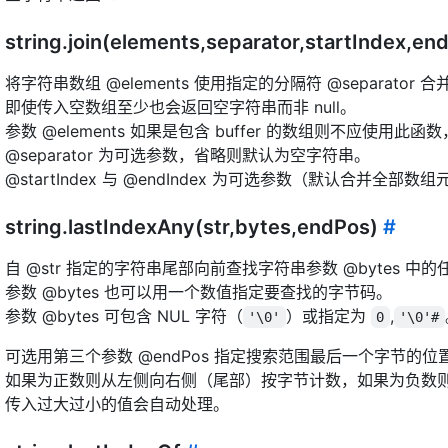
string.join(elements,separator,startIndex,en
将字符串数组 @elements 使用指定的分隔符 @separator
即使传入空数组至少也会返回空字符串而非 null。
参数 @elements 如果是包含 buffer 的数组则不应使用此函数，
@separator 为可选参数，省略则默认为空字符串。
@startIndex 与 @endIndex 为可选参数（默认合并
string.lastIndexAny(str,bytes,endPos)
#
自 @str 指定的字符串尾部向前查找字符串参数 @bytes 中
参数 @bytes 也可以用一个数值指定要查找的字节码。
参数 @bytes 可包含 NUL 字符（
）或指定为
,
'\0'
0
'\0'#
可选用第三个参数 @endPos 指定搜索范围最后一个字节的位置
如果为正数则从左侧向右侧（尾部）按字节计数，如果为负数
传入过大过小的值会自动处理。