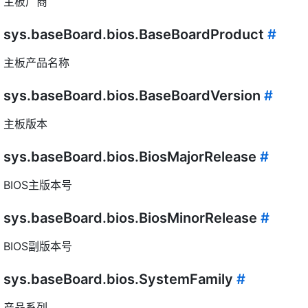
主板厂商
sys.baseBoard.bios.BaseBoardProduct
#
主板产品名称
sys.baseBoard.bios.BaseBoardVersion
#
主板版本
sys.baseBoard.bios.BiosMajorRelease
#
BIOS主版本号
sys.baseBoard.bios.BiosMinorRelease
#
BIOS副版本号
sys.baseBoard.bios.SystemFamily
#
产品系列