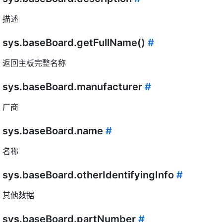
描述
sys.baseBoard.getFullName()
#
返回主板完整名称
sys.baseBoard.manufacturer
#
厂商
sys.baseBoard.name
#
名称
sys.baseBoard.otherIdentifyingInfo
#
其他数据
sys.baseBoard.partNumber
#