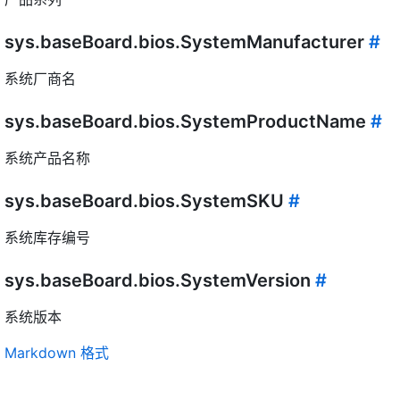
sys.baseBoard.bios.SystemManufacturer
#
系统厂商名
sys.baseBoard.bios.SystemProductName
#
系统产品名称
sys.baseBoard.bios.SystemSKU
#
系统库存编号
sys.baseBoard.bios.SystemVersion
#
系统版本
Markdown 格式