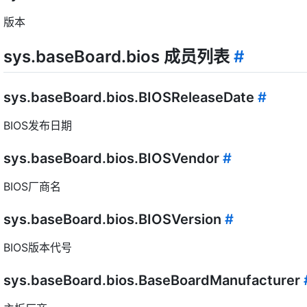
版本
sys.baseBoard.bios 成员列表
#
sys.baseBoard.bios.BIOSReleaseDate
#
BIOS发布日期
sys.baseBoard.bios.BIOSVendor
#
BIOS厂商名
sys.baseBoard.bios.BIOSVersion
#
BIOS版本代号
sys.baseBoard.bios.BaseBoardManufacturer