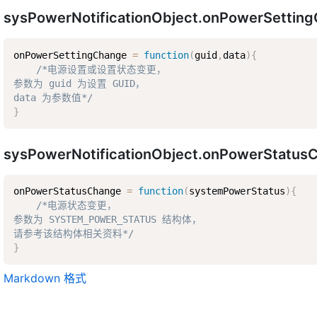
sysPowerNotificationObject.onPowerSettin
onPowerSettingChange 
=
function
(
guid
,
data
)
{
/*电源设置或设置状态变更，  

参数为 guid 为设置 GUID，  

data 为参数值*/
}
sysPowerNotificationObject.onPowerStatu
onPowerStatusChange 
=
function
(
systemPowerStatus
)
{
/*电源状态变更，  

参数为 SYSTEM_POWER_STATUS 结构体，  

请参考该结构体相关资料*/
}
Markdown 格式