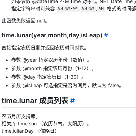
如果参数 @dateTime 不是 time 对象或 .NET Date
指定字符串时可兼容
,
,
格式的时间部
%H:%M:%S
%H:%M
%H
此函数失败返回 null。
time.lunar(year,month,day,isLeap)
#
直接指定农历日期并返回农历时间对象。
参数 @year 指定农历年份（数值）。
参数 @month 指定农历月份（1-12）。
参数 @day 指定农历日（1-30）。
参数 @isLeap 可选指定是否为闰月，默认为 false。
time.lunar 成员列表
#
农历月历支持库。
相关库 time.sun （农历节气，太阳历）。
time.julianDay （儒略日）