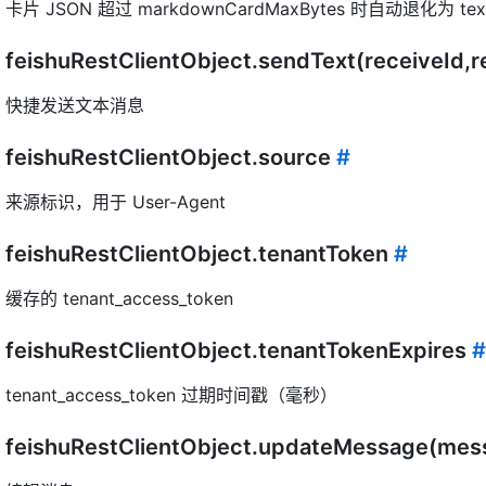
卡片 JSON 超过 markdownCardMaxBytes 时自动退化为 te
feishuRestClientObject.sendText(receiveId,r
快捷发送文本消息
feishuRestClientObject.source
#
来源标识，用于 User-Agent
feishuRestClientObject.tenantToken
#
缓存的 tenant_access_token
feishuRestClientObject.tenantTokenExpires
#
tenant_access_token 过期时间戳（毫秒）
feishuRestClientObject.updateMessage(mes