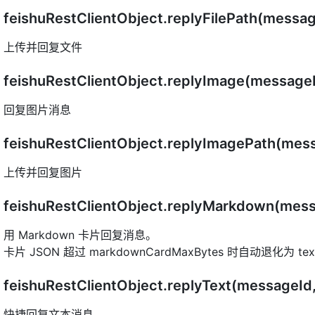
feishuRestClientObject.replyFilePath(messag
上传并回复文件
feishuRestClientObject.replyImage(messag
回复图片消息
feishuRestClientObject.replyImagePath(me
上传并回复图片
feishuRestClientObject.replyMarkdown(mess
用 Markdown 卡片回复消息。
卡片 JSON 超过 markdownCardMaxBytes 时自动退化为 te
feishuRestClientObject.replyText(messageId
快捷回复文本消息