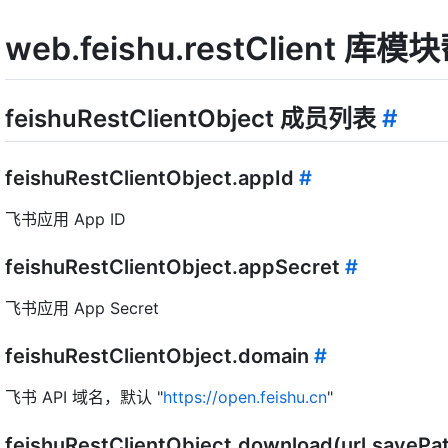
web.feishu.restClient 
feishuRestClientObject 成员列表
#
feishuRestClientObject.appId
#
飞书应用 App ID
feishuRestClientObject.appSecret
#
飞书应用 App Secret
feishuRestClientObject.domain
#
飞书 API 域名，默认 "
https://open.feishu.cn
"
feishuRestClientObject.download(url,saveP