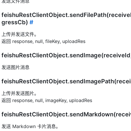
发送文件消息
feishuRestClientObject.sendFilePath(receive
gressCb)
#
上传并发送文件。
返回 response, null, fileKey, uploadRes
feishuRestClientObject.sendImage(receiveI
发送图片消息
feishuRestClientObject.sendImagePath(rece
上传并发送图片。
返回 response, null, imageKey, uploadRes
feishuRestClientObject.sendMarkdown(recei
发送 Markdown 卡片消息。