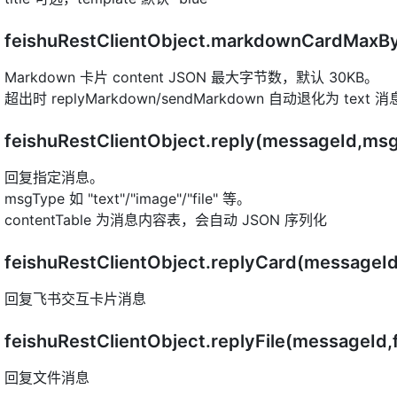
feishuRestClientObject.markdownCardMaxB
Markdown 卡片 content JSON 最大字节数，默认 30KB。
超出时 replyMarkdown/sendMarkdown 自动退化为 text
feishuRestClientObject.reply(messageId,ms
回复指定消息。
msgType 如 "text"/"image"/"file" 等。
contentTable 为消息内容表，会自动 JSON 序列化
feishuRestClientObject.replyCard(messageI
回复飞书交互卡片消息
feishuRestClientObject.replyFile(messageId,
回复文件消息