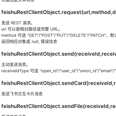
feishuRestClientObject.request(url,method,
发送 REST 请求。
url 可以是相对路径或完整 URL。
method 可选 "GET"/"POST"/"PUT"/"DELETE"/"PATCH"，
返回响应对象或 null, 错误信息
feishuRestClientObject.send(receiveId,rec
主动发送消息。
receiveIdType 可选 "open_id"/"user_id"/"union_id"/"email"/"
feishuRestClientObject.sendCard(receiveId,
发送飞书交互卡片消息
feishuRestClientObject.sendFile(receiveId,r