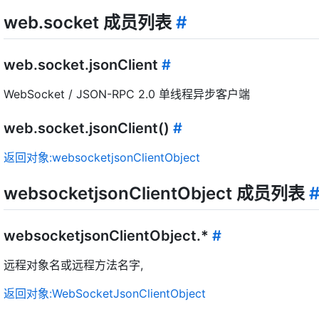
web.socket 成员列表
#
web.socket.jsonClient
#
WebSocket / JSON-RPC 2.0 单线程异步客户端
web.socket.jsonClient()
#
返回对象:websocketjsonClientObject
websocketjsonClientObject 成员列表
websocketjsonClientObject.*
#
远程对象名或远程方法名字,
返回对象:WebSocketJsonClientObject