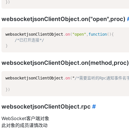
}
)
websocketjsonClientObject.on("open",proc)
websocketjsonClientObject
.
on
(
"open"
,
function
(
)
{
/*已打开连接*/
}
websocketjsonClientObject.on(method,proc
websocketjsonClientObject
.
on
(
"
/*需要监听的Rpc通知事件名字
}
)
websocketjsonClientObject.rpc
#
WebSocket客户端对象
此对象的成员谨慎改动