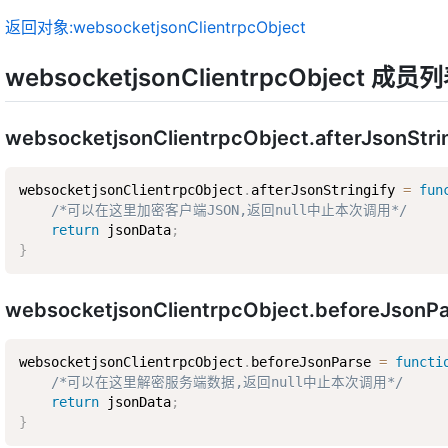
返回对象:websocketjsonClientrpcObject
websocketjsonClientrpcObject 成员
websocketjsonClientrpcObject.afterJsonStri
websocketjsonClientrpcObject
.
afterJsonStringify 
=
fun
/*可以在这里加密客户端JSON,返回null中止本次调用*/
return
 jsonData
;
}
websocketjsonClientrpcObject.beforeJsonP
websocketjsonClientrpcObject
.
beforeJsonParse 
=
functi
/*可以在这里解密服务端数据,返回null中止本次调用*/
return
 jsonData
;
}