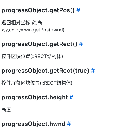
progressObject.getPos()
#
返回相对坐标,宽,高
x,y,cx,cy=win.getPos(hwnd)
progressObject.getRect()
#
控件区块位置(::RECT结构体)
progressObject.getRect(true)
#
控件屏幕区块位置(::RECT结构体)
progressObject.height
#
高度
progressObject.hwnd
#