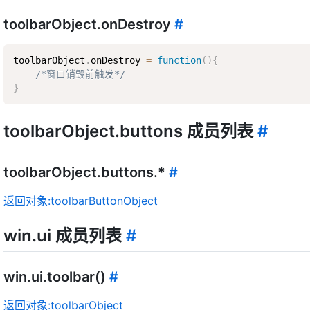
toolbarObject.onDestroy
#
toolbarObject
.
onDestroy 
=
function
(
)
{
/*窗口销毁前触发*/
}
toolbarObject.buttons 成员列表
#
toolbarObject.buttons.*
#
返回对象:toolbarButtonObject
win.ui 成员列表
#
win.ui.toolbar()
#
返回对象:toolbarObject