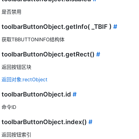
是否禁用
toolbarButtonObject.getInfo( _TBIF )
#
获取TBBUTTONINFO结构体
toolbarButtonObject.getRect()
#
返回按钮区块
返回对象:rectObject
toolbarButtonObject.id
#
命令ID
toolbarButtonObject.index()
#
返回按钮索引