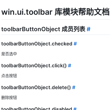
win.ui.toolbar 库模块帮助文档
toolbarButtonObject 成员列表
#
toolbarButtonObject.checked
#
是否选中
toolbarButtonObject.click()
#
点击按钮
toolbarButtonObject.delete()
#
删除按钮
toolbarButtonObject.disabled
#