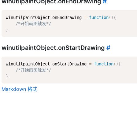
winutilpaintObject.onEndDrawing
#
winutilpaintObject
.
onEndDrawing 
=
function
(
)
{
/*开始画图触发*/
}
winutilpaintObject.onStartDrawing
#
winutilpaintObject
.
onStartDrawing 
=
function
(
)
{
/*开始画图触发*/
}
Markdown 格式