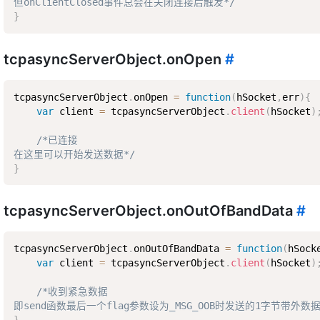
但onClientClosed事件总会在关闭连接后触发*/
}
tcpasyncServerObject.onOpen
#
tcpasyncServerObject
.
onOpen 
=
function
(
hSocket
,
err
)
{
var
 client 
=
 tcpasyncServerObject
.
client
(
hSocket
)
/*已连接  

在这里可以开始发送数据*/
}
tcpasyncServerObject.onOutOfBandData
#
tcpasyncServerObject
.
onOutOfBandData 
=
function
(
hSock
var
 client 
=
 tcpasyncServerObject
.
client
(
hSocket
)
/*收到紧急数据  

即send函数最后一个flag参数设为_MSG_OOB时发送的1字节带外数据
}