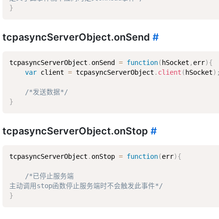
}
tcpasyncServerObject.onSend
#
tcpasyncServerObject
.
onSend 
=
function
(
hSocket
,
err
)
{
var
 client 
=
 tcpasyncServerObject
.
client
(
hSocket
)
/*发送数据*/
}
tcpasyncServerObject.onStop
#
tcpasyncServerObject
.
onStop 
=
function
(
err
)
{
/*已停止服务端  

主动调用stop函数停止服务端时不会触发此事件*/
}