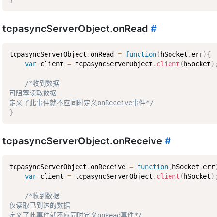
tcpasyncServerObject.onRead
#
tcpasyncServerObject
.
onRead 
=
function
(
hSocket
,
err
)
{
var
 client 
=
 tcpasyncServerObject
.
client
(
hSocket
)
/*收到数据  

可阻塞读取数据  

定义了此事件就不应同时定义onReceive事件*/
}
tcpasyncServerObject.onReceive
#
tcpasyncServerObject
.
onReceive 
=
function
(
hSocket
,
err
var
 client 
=
 tcpasyncServerObject
.
client
(
hSocket
)
/*收到数据  

仅读取已到达的数据  

定义了此事件就不应同时定义onRead事件*/