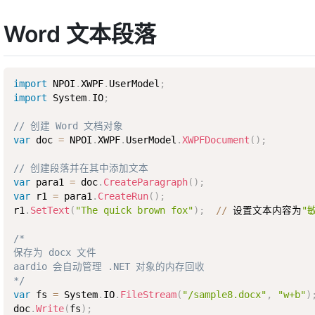
Word 文本段落
import
 NPOI
.
XWPF
.
UserModel
;
import
 System
.
IO
;
// 创建 Word 文档对象
var
 doc 
=
 NPOI
.
XWPF
.
UserModel
.
XWPFDocument
(
)
;
// 创建段落并在其中添加文本
var
 para1 
=
 doc
.
CreateParagraph
(
)
;
var
 r1 
=
 para1
.
CreateRun
(
)
;
r1
.
SetText
(
"The quick brown fox"
)
;
/
/
 设置文本内容为
"
/*

保存为 docx 文件

aardio 会自动管理 .NET 对象的内存回收

*/
var
 fs 
=
 System
.
IO
.
FileStream
(
"/sample8.docx"
,
"w+b"
)
doc
.
Write
(
fs
)
;