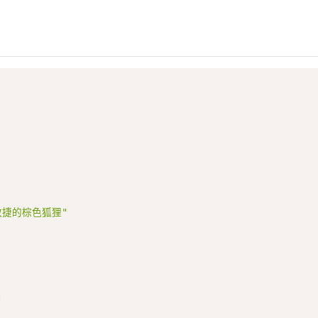
敏捷的棕色狐狸"
;