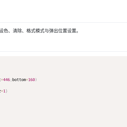
设色、清除、格式模式与弹出位置设置。
t
=
446
;
bottom
=
160
)
z
=
1
}