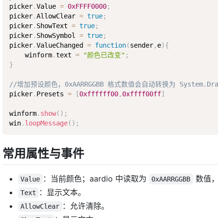
picker
.
Value 
=
0xFFFF0000
;
picker
.
AllowClear 
=
true
;
picker
.
ShowText 
=
true
;
picker
.
ShowSymbol 
=
true
;
picker
.
ValueChanged 
=
function
(
sender
,
e
)
{
    winform
.
text 
=
"颜色已改变"
;
}
//增加预设颜色，0xAARRGGBB 格式数值会自动转换为 System.Drawi
picker
.
Presets 
=
[
0xffffff00
,
0xffff00ff
]
winform
.
show
(
)
;
win
.
loopMessage
(
)
;
常用属性与事件
：当前颜色；aardio 中读取为
数值，
Value
0xAARRGGBB
：显示文本。
Text
：允许清除。
AllowClear