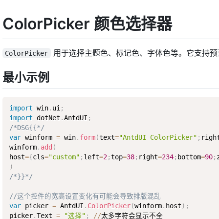
ColorPicker 颜色选择器
用于选择主题色、标记色、字体色等。它支持预
ColorPicker
最小示例
import
 win
.
ui
;
import
 dotNet
.
AntdUI
;
/*DSG{{*/
var
 winform 
=
 win
.
form
(
text
=
"AntdUI ColorPicker"
;
righ
winform
.
add
(
host
=
{
cls
=
"custom"
;
left
=
2
;
top
=
38
;
right
=
234
;
bottom
=
90
;
)
/*}}*/
//这个控件的宽高设置变化有可能会导致排版混乱
var
 picker 
=
 AntdUI
.
ColorPicker
(
winform
.
host
)
;
picker
.
Text 
=
"选择"
;
/
/
太多字符会显示不全
