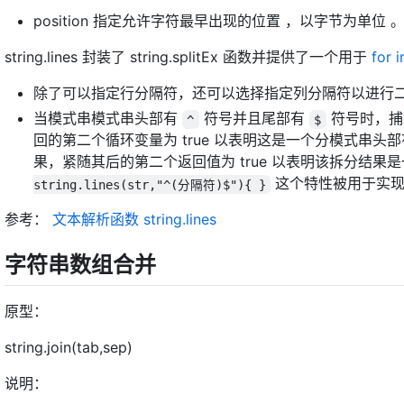
position 指定允许字符最早出现的位置 ，以字节为单
string.lines 封装了 string.splitEx 函数并提供了一个用于
for i
除了可以指定行分隔符，还可以选择指定列分隔符以进行
当模式串模式串头部有
符号并且尾部有
符号时，捕
^
$
回的第二个循环变量为 true 以表明这是一个分模式串头
果，紧随其后的第二个返回值为 true 以表明该拆分结
这个特性被用于实
string.lines(str,"^(分隔符)$"){ }
参考：
文本解析函数 string.lines
字符串数组合并
原型：
string.join(tab,sep)
说明：