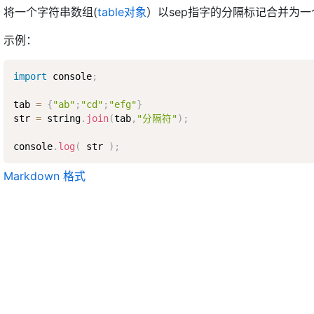
将一个字符串数组(
table对象
）以sep指字的分隔标记合并为
示例：
import
 console
;
tab 
=
{
"ab"
;
"cd"
;
"efg"
}
str 
=
 string
.
join
(
tab
,
"分隔符"
)
;
console
.
log
(
 str 
)
;
Markdown 格式