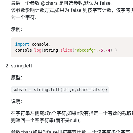
最后一个参数 @chars 是可选参数,默认为 false,
该参数影响计数方式,如果为 false 则按字节计数，汉字有多个
为一个字符.
示例：
import
 console
;
console
.
log
(
string
.
slice
(
"abcdefg"
,
-
5
,
-
4
)
)
string.left
原型：
substr = string.left(str,n,chars=false);
说明：
在字符串左侧截取n个字符,如果n没有指定一个有效的截取
则返回一个空字符串(而不是null);
参数chars如果为false则按字节计数,一个汉字有多个字节.