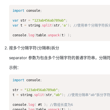
import
 console
;
var
 str 
=
"123ab456ab789ab"
;
var
 t 
=
 string
.
split
(
str
,
'a'
)
;
//使用单个分隔字符拆
console
.
log
(
table
.
unpack
(
t
)
)
;
按多个分隔字符(分隔串)拆分
separator 参数为包含多个分隔字符的普通字符串，分
示例：
import
 console
;
str 
=
"123ab456ab789ab"
;
t 
=
 string
.
split
(
str
,
"ab"
)
;
//使用分隔串"ab"拆分字
console
.
log
(
 #t 
)
;
//数组长度为6
console
.
log
(
table
.
unpack
(
t
)
)
;