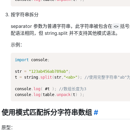
按字符串拆分
separator 参数为普通字符串，此字符串被包含在
括号
<>
配语法相同，但 string.split 并不支持其他模式语法。
示例：
import
 console
;
str 
=
"123ab456ab789ab"
;
t 
=
 string
.
split
(
str
,
"<ab>"
)
;
//使用完整字符串"ab"
console
.
log
(
 #t 
)
;
//数组长度为3
console
.
log
(
table
.
unpack
(
t
)
)
;
使用模式匹配拆分字符串数组
#
原型：