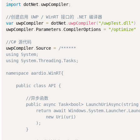
import
 dotNet
.
uwpCompiler
;
//创建启用 UWP / WinRT 接口的 .NET 编译器
var
 uwpCompiler 
=
 dotNet
.
uwpCompiler
(
"/uwpTest.dll"
)
uwpCompiler
.
Parameters
.
CompilerOptions 
=
"/optimize"
//C# 源代码
uwpCompiler
.
Source 
=
/****** 

using System; 

using System.Threading.Tasks; 

namespace aardio.WinRT{

    public class API {

        //异步函数

        public async Task<bool> LaunchUriAsync(string 
            return await Windows.System.Launcher.Launc
                new Uri(uri)

            );

        }
