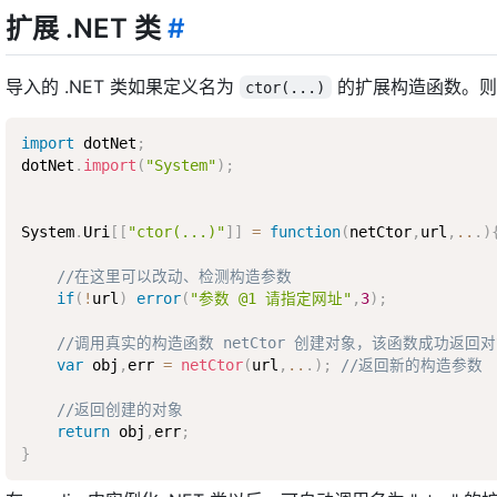
扩展 .NET 类
#
导入的 .NET 类如果定义名为
的扩展构造函数。则该函
ctor(...)
import
 dotNet
;
dotNet
.
import
(
"System"
)
;
System
.
Uri
[
[
"ctor(...)"
]
]
=
function
(
netCtor
,
url
,
..
.
)
//在这里可以改动、检测构造参数
if
(
!
url
)
error
(
"参数 @1 请指定网址"
,
3
)
;
//调用真实的构造函数 netCtor 创建对象，该函数成功返回对
var
 obj
,
err 
=
netCtor
(
url
,
..
.
)
;
//返回新的构造参数
//返回创建的对象
return
 obj
,
err
;
}