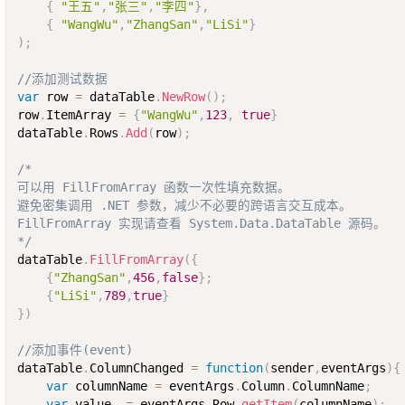
{
"王五"
,
"张三"
,
"李四"
}
,
{
"WangWu"
,
"ZhangSan"
,
"LiSi"
}
)
;
//添加测试数据
var
 row 
=
 dataTable
.
NewRow
(
)
;
row
.
ItemArray 
=
{
"WangWu"
,
123
,
true
}
dataTable
.
Rows
.
Add
(
row
)
;
/*

可以用 FillFromArray 函数一次性填充数据。

避免密集调用 .NET 参数，减少不必要的跨语言交互成本。

FillFromArray 实现请查看 System.Data.DataTable 源码。

*/
dataTable
.
FillFromArray
(
{
{
"ZhangSan"
,
456
,
false
}
;
{
"LiSi"
,
789
,
true
}
}
)
//添加事件(event)
dataTable
.
ColumnChanged 
=
function
(
sender
,
eventArgs
)
{
var
 columnName 
=
 eventArgs
.
Column
.
ColumnName
;
var
 value  
=
 eventArgs
.
Row
.
getItem
(
columnName
)
;