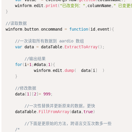
    winform
.
edit
.
print
(
"已改变列："
,
columnName
,
" 已变更
}
//读取数据
winform
.
button
.
oncommand 
=
function
(
id
,
event
)
{
//一次读取所有数据到 aardio 数组
var
 data 
=
 dataTable
.
ExtractToArray
(
)
;
//输出结果
for
(
i
=
1
;
#data
;
1
)
{
            winform
.
edit
.
dump
(
  data
[
i
]
)
}
//修改数据
    data
[
1
]
[
2
]
=
999
;
//一次性替换并更新原来的数据，更快
    dataTable
.
FillFromArray
(
data
,
true
)
//下面是更原始的方法，跨语言交互次数多一些
/*
