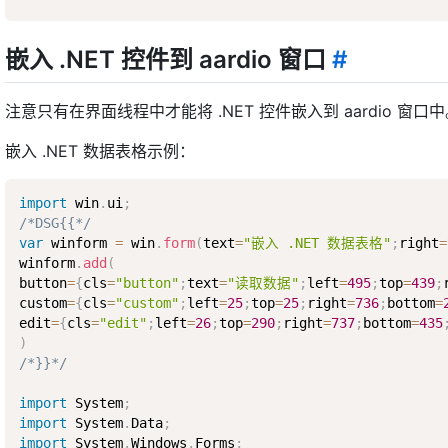
嵌入 .NET 控件到 aardio 窗口
#
注意只有在界面线程中才能将 .NET 控件嵌入到 aardio 窗口
嵌入 .NET 数据表格示例：
import
 win
.
ui
;
/*DSG{{*/
var
 winform 
=
 win
.
form
(
text
=
"嵌入 .NET 数据表格"
;
right
=
winform
.
add
(
button
=
{
cls
=
"button"
;
text
=
"读取数据"
;
left
=
495
;
top
=
439
;
custom
=
{
cls
=
"custom"
;
left
=
25
;
top
=
25
;
right
=
736
;
bottom
=
edit
=
{
cls
=
"edit"
;
left
=
26
;
top
=
290
;
right
=
737
;
bottom
=
435
)
/*}}*/
import
 System
;
import
 System
.
Data
;
import
 System
.
Windows
.
Forms
;