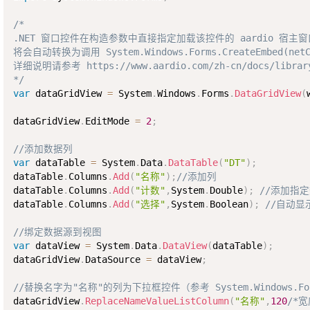
/*

.NET 窗口控件在构造参数中直接指定加载该控件的 aardio 宿主窗口
将会自动转换为调用 System.Windows.Forms.CreateEmbed(netCtr
详细说明请参考 https://www.aardio.com/zh-cn/docs/library
*/
var
 dataGridView 
=
 System
.
Windows
.
Forms
.
DataGridView
(
dataGridView
.
EditMode 
=
2
;
//添加数据列
var
 dataTable 
=
 System
.
Data
.
DataTable
(
"DT"
)
;
dataTable
.
Columns
.
Add
(
"名称"
)
;
//添加列
dataTable
.
Columns
.
Add
(
"计数"
,
System
.
Double
)
;
//添加指
dataTable
.
Columns
.
Add
(
"选择"
,
System
.
Boolean
)
;
//自动显
//绑定数据源到视图
var
 dataView 
=
 System
.
Data
.
DataView
(
dataTable
)
;
dataGridView
.
DataSource 
=
 dataView
;
//替换名字为"名称"的列为下拉框控件（参考 System.Windows.F
dataGridView
.
ReplaceNameValueListColumn
(
"名称"
,
120
/*宽