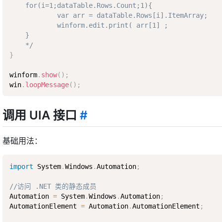
    for(i=1;dataTable.Rows.Count;1){ 

            var arr = dataTable.Rows[i].ItemArray; 

            winform.edit.print( arr[1] ; 

    } 

    */
}
winform
.
show
(
)
;
win
.
loopMessage
(
)
;
调用 UIA 接口
#
基础用法：
import
 System
.
Windows
.
Automation
;
//访问 .NET 类的静态成员
Automation 
=
 System
.
Windows
.
Automation
;
AutomationElement 
=
 Automation
.
AutomationElement
;