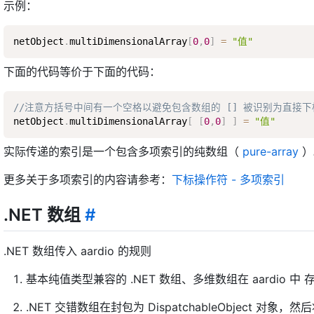
示例：
netObject
.
multiDimensionalArray
[
0
,
0
]
=
"值"
下面的代码等价于下面的代码：
//注意方括号中间有一个空格以避免包含数组的 [] 被识别为直接
netObject
.
multiDimensionalArray
[
[
0
,
0
]
]
=
"值"
实际传递的索引是一个包含多项索引的纯数组（
pure-array
）
更多关于多项索引的内容请参考：
下标操作符 - 多项索引
.NET 数组
#
.NET 数组传入 aardio 的规则
基本纯值类型兼容的 .NET 数组、多维数组在 aardio 中 存为
.NET 交错数组在封包为 DispatchableObject 对象，然后将 D