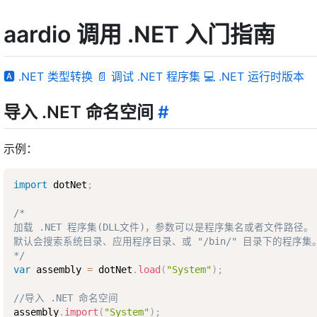
aardio 调用 .NET 入门指南
🅰 .NET 类型转换
📄 调试 .NET 程序集
💻 .NET 运行时版本
导入 .NET 命名空间
#
示例：
import
 dotNet
;
/*

加载 .NET 程序集(DLL文件)，参数可以是程序集名或者文件路径。

默认会搜索系统目录、应用程序目录、或 "/bin/" 目录下的程序集。
*/
var
 assembly 
=
 dotNet
.
load
(
"System"
)
;
//导入 .NET 命名空间
assembly
.
import
(
"System"
)
;