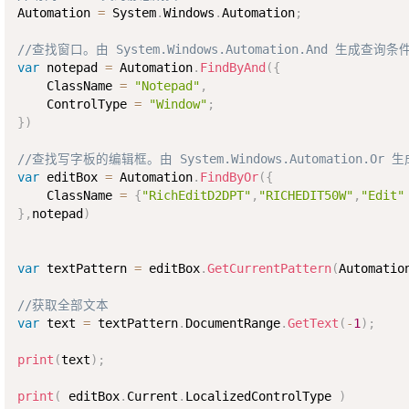
Automation 
=
 System
.
Windows
.
Automation
;
//查找窗口。由 System.Windows.Automation.And 生成查询条
var
 notepad 
=
 Automation
.
FindByAnd
(
{
    ClassName 
=
"Notepad"
,
    ControlType 
=
"Window"
;
}
)
//查找写字板的编辑框。由 System.Windows.Automation.Or
var
 editBox 
=
 Automation
.
FindByOr
(
{
    ClassName 
=
{
"RichEditD2DPT"
,
"RICHEDIT50W"
,
"Edit"
}
,
notepad
)
var
 textPattern 
=
 editBox
.
GetCurrentPattern
(
Automatio
//获取全部文本
var
 text 
=
 textPattern
.
DocumentRange
.
GetText
(
-
1
)
;
print
(
text
)
;
print
(
 editBox
.
Current
.
LocalizedControlType 
)