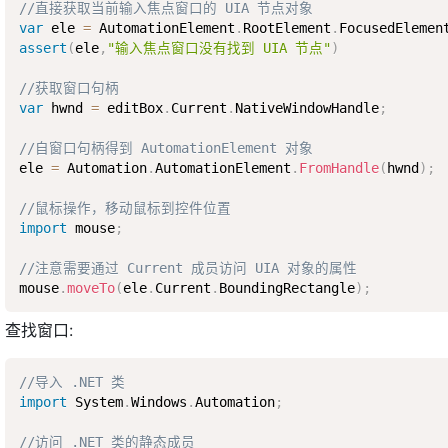
//直接获取当前输入焦点窗口的 UIA 节点对象
var
 ele 
=
 AutomationElement
.
RootElement
.
FocusedElemen
assert
(
ele
,
"输入焦点窗口没有找到 UIA 节点"
)
//获取窗口句柄 
var
 hwnd 
=
 editBox
.
Current
.
NativeWindowHandle
;
//自窗口句柄得到 AutomationElement 对象
ele 
=
 Automation
.
AutomationElement
.
FromHandle
(
hwnd
)
;
//鼠标操作，移动鼠标到控件位置
import
 mouse
;
//注意需要通过 Current 成员访问 UIA 对象的属性
mouse
.
moveTo
(
ele
.
Current
.
BoundingRectangle
)
;
查找窗口:
//导入 .NET 类  
import
 System
.
Windows
.
Automation
;
//访问 .NET 类的静态成员