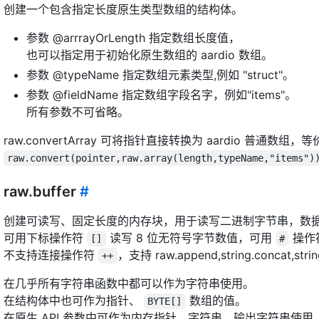
创建一个包含指定长度原生类型数组的结构体。
参数 @arrrayOrLength 指定数组长度值，
也可以指定用于初始化原生数组的 aardio 数组。
参数 @typeName 指定数组元素类型,例如 "struct"。
参数 @fieldName 指定数组字段名字，例如"items"。
所有参数不可省略。
raw.convertArray 可将指针直接转换为 aardio 普通数组，等
raw.convert(pointer,raw.array(length,typeName,"items")
raw.buffer
#
创建可读写、固定长度的内存块，用于读写二进制字节串，数
可用下标操作符
读写 8 位无符号字节数值，可用
操作
[]
#
不支持连接操作符
，支持 raw.append,string.concat,st
++
在几乎所有字符串函数中都可以作为字符串使用。
在结构体中也可作为指针、
数组的值。
BYTE[]
在原生 API 参数中可作为内存指针、字符串、输出字符串使用