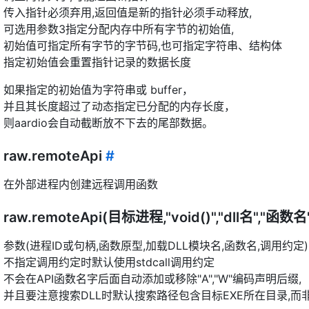
传入指针必须弃用,返回值是新的指针必须手动释放,
可选用参数3指定分配内存中所有字节的初始值,
初始值可指定所有字节的字节码,也可指定字符串、结构体
指定初始值会重置指针记录的数据长度
如果指定的初始值为字符串或 buffer，
并且其长度超过了动态指定已分配的内存长度，
则aardio会自动截断放不下去的尾部数据。
raw.remoteApi
#
在外部进程内创建远程调用函数
raw.remoteApi(目标进程,"void()","dll名","函数名
参数(进程ID或句柄,函数原型,加载DLL模块名,函数名,调用约定)
不指定调用约定时默认使用stdcall调用约定
不会在API函数名字后面自动添加或移除"A","W"编码声明后缀,
并且要注意搜索DLL时默认搜索路径包含目标EXE所在目录,而非