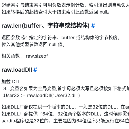
起始索引与结束索引可用负数表示倒计数，索引溢出则自动设
如果转换后的起始索引大于结束索引此函数返回 null。
raw.len(buffer、字符串或结构体)
#
返回参数 @1 指定的字符串、buffer 或结构体的字节长度。
传入其他类型参数返回 null 值。
相关函数： raw.sizeof
raw.loadDll
#
加载 DLL
DLL变量名如果为全局变量,首字母必须大写且必须按如下格式
::User32 := raw.loadDll("User32.dll")
如果DLL厂商仅提供一个版本的DLL，一般是32位的DLL，在aa
如果DLL厂商提供了64位、32位两个版本的DLL，这时候你需
aardio程序也是32位的，主要是因为64位程序只能运行在6