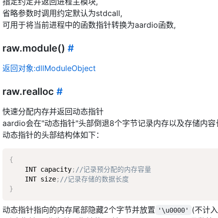
指定约定并返回进程主模块,
省略参数时调用约定默认为stdcall,
可用于将当前进程中的函数指针转换为aardio函数,
raw.module()
#
返回对象:dllModuleObject
raw.realloc
#
快速分配内存并返回动态指针
aardio会在"动态指针"头部倒退8个字节记录内存以及存储内容
动态指针的头部结构体如下：
{
    INT capacity
;
//记录预分配的内存容量  
    INT size
;
//记录存储的数据长度  
}
动态指针指向的内存尾部隐藏2个字节并放置
(不计
'\u0000'