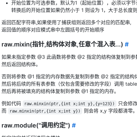
开始位置为可选参数，默认为1（起始位置），必须以字节
转换后的开始位置如果仍然小于 1 则设为 1，大于总长度则直
返回匹配字符串,如果使用了捕获组则返回多个对应的匹配串,
返回值的顺序对应模式串中左圆括号的开始顺序
raw.mixin(指针,结构体对象,任意个混入表...)
#
如果未指定参数 @3 此函数将参数 @2 指定的结构体复制到参
然后返回结构体。
否则将参数 @1 指定的内存数据先复制到参数 @2 指定的结构
然后将后续的所有表参数（仅包含需要修改的字段）调用 table.
然后再将被填充的结构体复制到参数 @1 指定的内存。
例如代码
只会修改
raw.minxin(ptr,{int x;int y},{y=123})
而
则会将 x,y 字段都清零
raw.minxin(ptr,{int x;int y})
raw.module("调用约定")
#