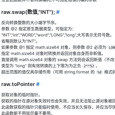
raw.swap(数值,"INT");
#
反向转换整数的大小端字节序。
参数 @2 指定原生数据类型，可指定为：
"INT","int","WORD","word","LONG","long",大写表示无符号数。
省略则默认为"INT"。
如果参数 @1 指定 math.size64 对象，则参数 @2 必须为
LO
指定 math.size64 对象时转换并返回对象自身而非新值。
直接调用 math.size64 对象的 swap 方法则会返回新值（
类型为 "long" 则有效转换的上下限为为正负
，
2**52
超出范围的值仅具存储作用（可用 string.format 的
格式
%d
raw.toPointer
#
获取对象的临时指针。
获取的指针在源对象失效时也会失效，并且无法阻止源对象被
此函数获取的指针只能临时使用，不应当长久保存，并应当尽
此函数能不用就尽量不要用。