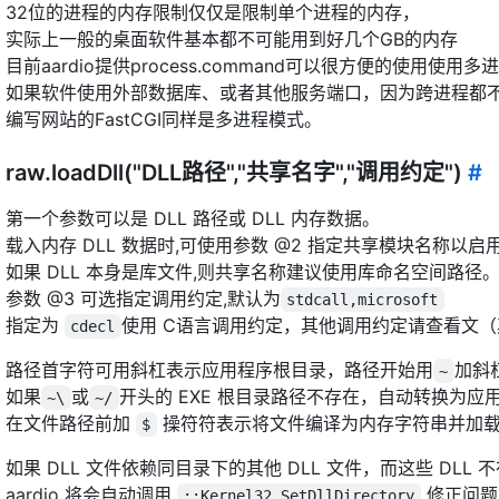
32位的进程的内存限制仅仅是限制单个进程的内存，
实际上一般的桌面软件基本都不可能用到好几个GB的内存
目前aardio提供process.command可以很方便的使用使用多
如果软件使用外部数据库、或者其他服务端口，因为跨进程都
编写网站的FastCGI同样是多进程模式。
raw.loadDll("DLL路径","共享名字","调用约定")
#
第一个参数可以是 DLL 路径或 DLL 内存数据。
载入内存 DLL 数据时,可使用参数 @2 指定共享模块名称以
如果 DLL 本身是库文件,则共享名称建议使用库命名空间路径
参数 @3 可选指定调用约定,默认为
stdcall,microsoft
指定为
使用 C语言调用约定，其他调用约定请查看文
cdecl
路径首字符可用斜杠表示应用程序根目录，路径开始用
加斜杠
~
如果
或
开头的 EXE 根目录路径不存在，自动转换为
~\
~/
在文件路径前加
操符符表示将文件编译为内存字符串并加载内
$
如果 DLL 文件依赖同目录下的其他 DLL 文件，而这些 DL
aardio 将会自动调用
修正问题
::Kernel32.SetDllDirectory