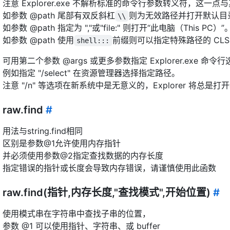
注意 Explorer.exe 不解析标准的命令行参数转义符，这一
如参数 @path 尾部有双反斜杠
则为无效路径并打开默认目
\\
如参数 @path 指定为 ","或"file:" 则打开“此电脑（This PC）”
如参数 @path 使用
前缀则可以指定特殊路径的 CLS
shell:::
可用第二个参数 @args 或更多参数指定 Explorer.exe 命令
例如指定 "/select" 在资源管理器选择指定路径。
注意 "/n" 等选项在新系统中是无意义的，Explorer 将总是打
raw.find
#
用法与string.find相同
区别是参数@1允许使用内存指针
并必须使用参数@2指定查找数据的内存长度
指定错误的指针或长度会导致内存错误，请谨慎使用此函数
raw.find(指针,内存长度,"查找模式",开始位置)
#
使用模式串在字符串中查找子串的位置，
参数 @1 可以使用指针、字符串、或 buffer