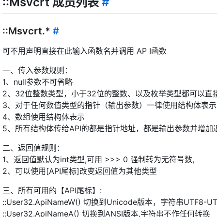
::Msvcrt 成员列表
#
::Msvcrt.*
#
可不用声明直接在此输入函数名并调用 AP I函数
一、传入参数规则：
1、null参数不可省略
2、32位整数类型，小于32位的整数、以及枚举类型都可以直接
3、对于任何数值类型的指针（输出参数）一律使用结构体表示，例如doub
4、数组使用结构体表示
5、所有结构体传给API的都是指针地址，都是输出参数并增加
二、返回值规则：
1、返回值默认为int类型,可用 >>> 0 强制转为无符号数,
2、可以使用[API尾标]改变返回值为其他类型
三、所有可用的【API尾标】:
::User32.ApiNameW() 切换到Unicode版本，字符串UTF8-
::User32.ApiNameA() 切换到ANSI版本,字符串不作任何转换