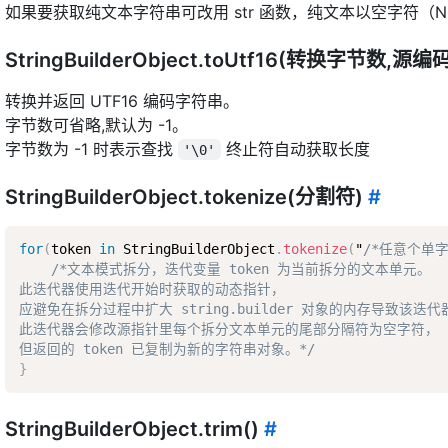
如果要获取纯文本字符串可改用 str 函数，纯文本以空字符（
StringBuilderObject.toUtf16(转换字节数,源编
转换并返回 UTF16 编码字符串。
字节数可省略,默认为 -1。
字节数为 -1 时表示查找
终止符自动获取长度
'\0'
StringBuilderObject.tokenize(分割符)
#
for
(
token 
in
 StringBuilderObject
.
tokenize
(
"
/*任意个单字
/*文本模式拆分，迭代变量 token 为当前拆分的文本单元。  

此迭代器使用迭代开始时获取的动态指针，  

应避免在拆分过程中扩大 string.builder 对象的内存导致该迭代
此迭代器会修改源指针里每个拆分文本单元的尾部分隔符为空字符，  
但返回的 token 已复制为新的字符串对象。*/
}
StringBuilderObject.trim()
#