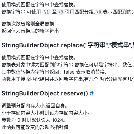
使用模式匹配在字符串中查找替换。
替换字符串,可使用
至
引用匹配分组,
表示匹配到的
\1
\9
\0
替换次数省略则全局替换
返回值为替换后的新字符串
StringBuilderObject.replace("字符串","模
使用模式匹配在字符串中查找替换。
替换表对象中键为匹配到的字符串,替换值可以是字符串、数值、函
其中数值转换为字符串返回，false 表示取消替换,
函数用于接收匹配结果并返回新字符串,有几个匹配分组就有几
StringBuilderObject.reserve()
#
调整预分配内存大小,返回自身。
小于存储内容大小时则设为存储内容大小。
参数为 0 时则默认设为 1024。
此函数可能改变内部动态指针值